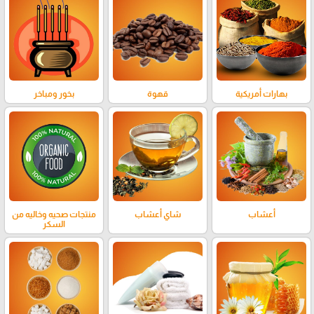
بهارات أمريكية
قهوة
بخور ومباخر
أعشاب
شاي أعشاب
منتجات صحيه وخاليه من
السكر