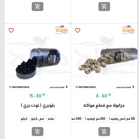
add_shopping_cart
add_shopping_cart
favorite_border
favorite_border
₪
₪
15 - 80
8 - 60
جرانولا مع قطع فواكه
بلوبري ( توت بري )
125غم (نص وقيه )
250غم (وقيه )
500 غم ( نص كيلو )
علبه
1000غم (كيلو )
نص كيلو
كيلو
add_shopping_cart
add_shopping_cart