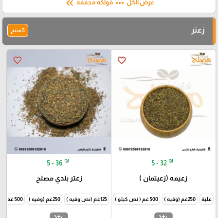
keyboard_double_arrow_left
more_horiz
عرض الكل
فواكه مجففه
زعتر
5 منتج
favorite_border
favorite_border
₪
₪
5 - 36
5 - 32
زعيمه (زعيتمان )
زعتر بلدي مصلح
علبة
250غم (وقيه )
500 غم ( نص كيلو )
125غم (نص وقيه )
1000غم (كيلو )
250غم (وقيه )
500 غم ( نص كيلو )