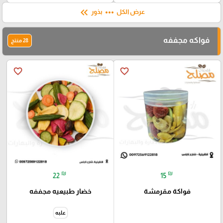
keyboard_double_arrow_left
more_horiz
عرض الكل
بذور
فواكه مجففه
28 منتج
favorite_border
favorite_border
₪
₪
22
15
فواكة مقرمشة
خضار طبيعيه مجففه
علبه