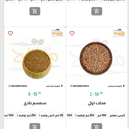
add_shopping_cart
add_shopping_cart
favorite_border
favorite_border
₪
₪
8 - 55
2 - 50
محلب تركي
سمسم بلدي
كيس صغير
100غم
250غم (وقيه )
500 غم ( نص كيلو )
125غم (نص وقيه )
250غم (وقيه )
500 غم ( نص كيلو )
add_shopping_cart
add_shopping_cart