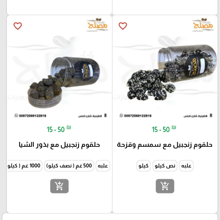
favorite_border
favorite_border
₪
₪
15 - 50
15 - 50
حلقوم زنجبيل مع سمسم وقزحة
حلقوم زنجبيل مع بذور الشيا
علبه
نص كيلو
كيلو
علبه
500 غم ( نصف كيلو)
1000 غم ( كيلو )
add_shopping_cart
add_shopping_cart