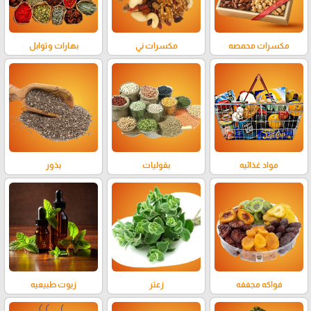
مكسرات محمصه
مكسرات ني
بهارات وتوابل
مواد غذائيه
بقوليات
بذور
فواكه مجففه
زعتر
زيوت طبيعيه