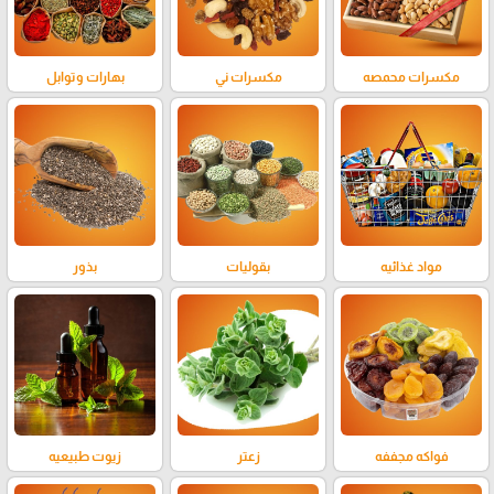
مكسرات محمصه
مكسرات ني
بهارات وتوابل
مواد غذائيه
بقوليات
بذور
فواكه مجففه
زعتر
زيوت طبيعيه