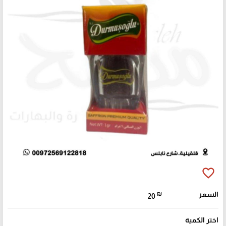
favorite_border
السعر
₪
20
اختر الكمية