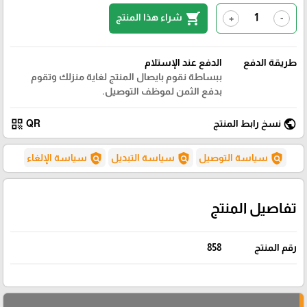
shopping_cart
شراء هذا المنتج
+
-
طريقة الدفع
الدفع عند الإستلام
ببساطة نقوم بايصال المنتج لغاية منزلك وتقوم
بدفع الثمن لموظف التوصيل.
qr_code
public
نسخ رابط المنتج
QR
policy
policy
policy
سياسة التوصيل
سياسة التبديل
سياسة الإلغاء
تفاصيل المنتج
رقم المنتج
858