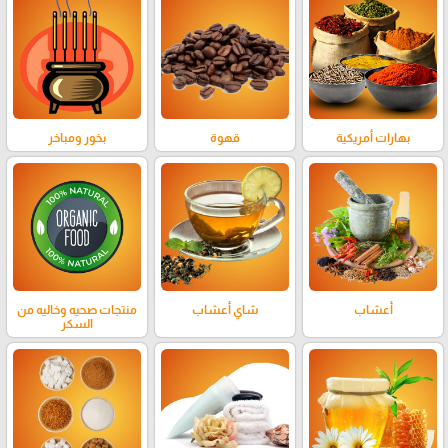
بهارات أمريكية
قهوة
بخور ومباخر
أعشاب
شاي أعشاب
منتجات صحيه وخاليه من
السكر