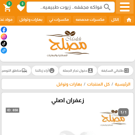
0
0
search
shopping_cart
favorite
home
الكل
مكسرات محمصه
مكسرات ني
بهارات وتوابل
مواد غذا
commute
emoji_emotions
account_box
ballot
طلباتي السابقة
دخول تجار الجملة
آراء زبائننا
مناطق التوصيل
الرئيسية
كل المنتجات
بهارات وتوابل
زعفران اصلي
1 / 1