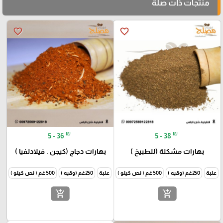
منتجات ذات صلة
favorite_border
favorite_border
₪
₪
5 - 36
5 - 38
بهارات مشكلة (للطبيخ )
بهارات دجاج (كيجن . فيلادلفيا )
علبة
250غم (وقيه )
500 غم ( نص كيلو )
1000غم (كيلو )
علبة
250غم (وقيه )
500 غم ( نص كيلو )
1000غم
add_shopping_cart
add_shopping_cart