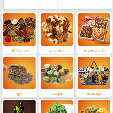
مكسرات محمصه
مكسرات ني
بهارات وتوابل
مواد غذائيه
بقوليات
بذور