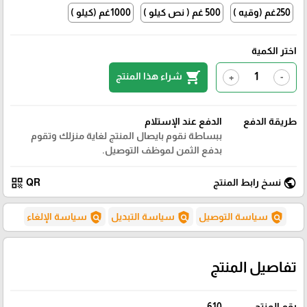
250غم (وقيه )
500 غم ( نص كيلو )
1000غم (كيلو )
اختر الكمية
shopping_cart
شراء هذا المنتج
+
-
طريقة الدفع
الدفع عند الإستلام
ببساطة نقوم بايصال المنتج لغاية منزلك وتقوم
بدفع الثمن لموظف التوصيل.
qr_code
public
نسخ رابط المنتج
QR
policy
policy
policy
سياسة التوصيل
سياسة التبديل
سياسة الإلغاء
تفاصيل المنتج
رقم المنتج
610