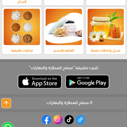
السكر
عسل وخلطات صحية
العنايه بالجسم
محليات طبيعيه
تثبيت تطبيقنا
"مصلح للعطارة والبهارات"
arrow_upward
© مصلح للعطارة والبهارات