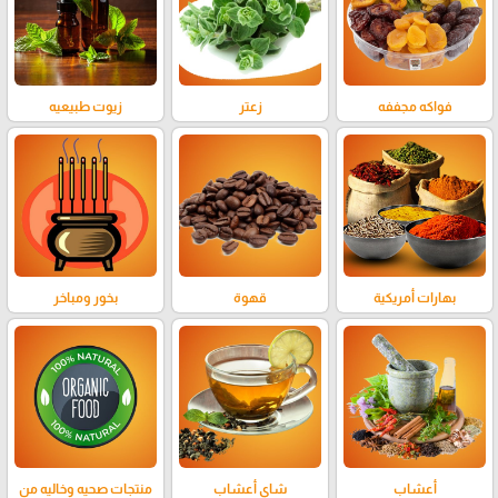
فواكه مجففه
زعتر
زيوت طبيعيه
بهارات أمريكية
قهوة
بخور ومباخر
أعشاب
شاي أعشاب
منتجات صحيه وخاليه من