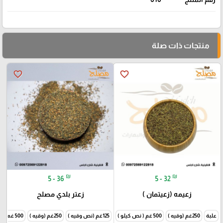
منتجات ذات صلة
favorite_border
favorite_border
₪
₪
5 - 36
5 - 32
زعيمه (زعيتمان )
زعتر بلدي مصلح
علبة
250غم (وقيه )
500 غم ( نص كيلو )
125غم (نص وقيه )
1000غم (كيلو )
250غم (وقيه )
500 غم ( نص كيلو )