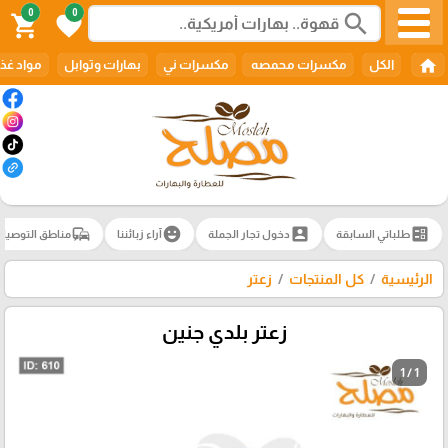
0
0
search
shopping_cart
favorite
home
الكل
مكسرات محمصه
مكسرات ني
بهارات وتوابل
مواد غذا
commute
emoji_emotions
account_box
ballot
طلباتي السابقة
دخول تجار الجملة
آراء زبائننا
مناطق التوصيل
الرئيسية
كل المنتجات
زعتر
زعتر بلدي جنين
1 / 1