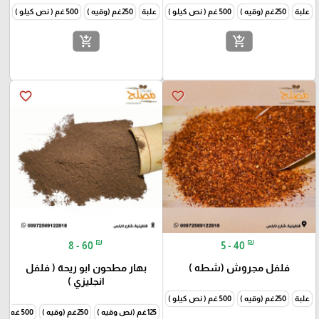
علبة
250غم (وقيه )
500 غم ( نص كيلو )
1000غم (كيلو )
علبة
250غم (وقيه )
500 غم ( نص كيلو )
1000غم
add_shopping_cart
add_shopping_cart
favorite_border
favorite_border
₪
₪
8 - 60
5 - 40
فلفل مجروش (شطه )
بهار مطحون ابو ريحة ( فلفل
انجليزي )
علبة
250غم (وقيه )
500 غم ( نص كيلو )
1000غم (كيلو )
125غم (نص وقيه )
250غم (وقيه )
500 غم ( نص كيلو )