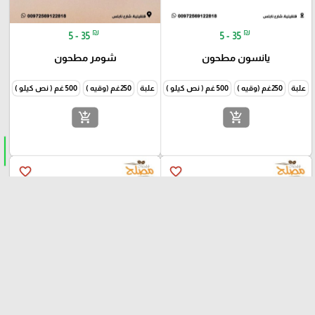
₪
₪
5 - 35
5 - 35
يانسون مطحون
شومر مطحون
علبة
250غم (وقيه )
500 غم ( نص كيلو )
1000غم (كيلو )
علبة
250غم (وقيه )
500 غم ( نص كيلو )
1000غم
add_shopping_cart
add_shopping_cart
favorite_border
favorite_border