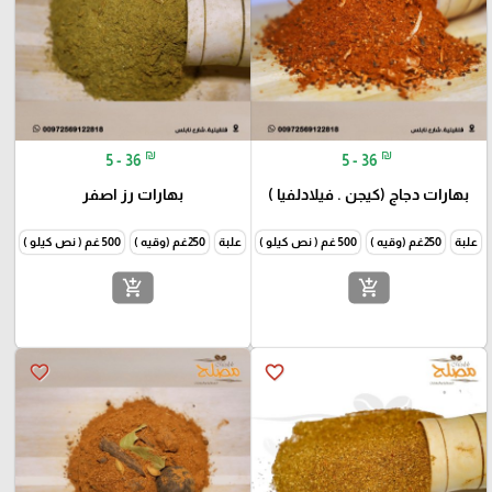
₪
₪
5 - 36
5 - 36
بهارات دجاج (كيجن . فيلادلفيا )
بهارات رز اصفر
علبة
250غم (وقيه )
500 غم ( نص كيلو )
1000غم (كيلو )
علبة
250غم (وقيه )
500 غم ( نص كيلو )
1000غم
add_shopping_cart
add_shopping_cart
favorite_border
favorite_border