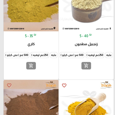
₪
₪
5 - 35
5 - 40
زنجبيل مطحون
كاري
علبة
250غم (وقيه )
500 غم ( نص كيلو )
1000غم (كيلو )
علبة
250غم (وقيه )
500 غم ( نص كيلو )
1000غم
add_shopping_cart
add_shopping_cart
favorite_border
favorite_border