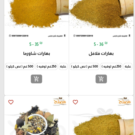
₪
₪
5 - 35
5 - 36
بهارات فلافل
بهارات شاورما
علبة
250غم (وقيه )
500 غم ( نص كيلو )
1000غم (كيلو )
علبة
250غم (وقيه )
500 غم ( نص كيلو )
1000غم
add_shopping_cart
add_shopping_cart
favorite_border
favorite_border