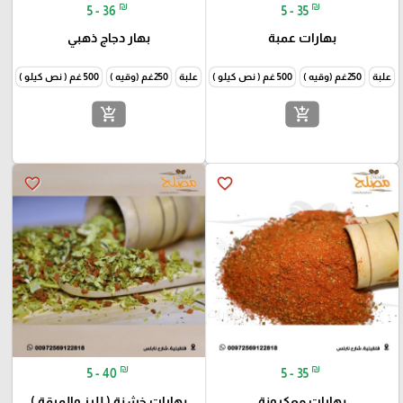
₪
₪
5 - 36
5 - 35
بهارات عمبة
بهار دجاج ذهبي
علبة
250غم (وقيه )
500 غم ( نص كيلو )
1000غم (كيلو )
علبة
250غم (وقيه )
500 غم ( نص كيلو )
1000غم
add_shopping_cart
add_shopping_cart
favorite_border
favorite_border
₪
₪
5 - 40
5 - 35
بهارات معكرونة
بهارات خشنة ( للرز والمرقة )