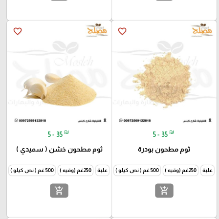
favorite_border
favorite_border
₪
₪
5 - 35
5 - 35
ثوم مطحون بودرة
ثوم مطحون خشن ( سميدي )
علبة
250غم (وقيه )
500 غم ( نص كيلو )
1000غم (كيلو )
علبة
250غم (وقيه )
500 غم ( نص كيلو )
1000غم
add_shopping_cart
add_shopping_cart