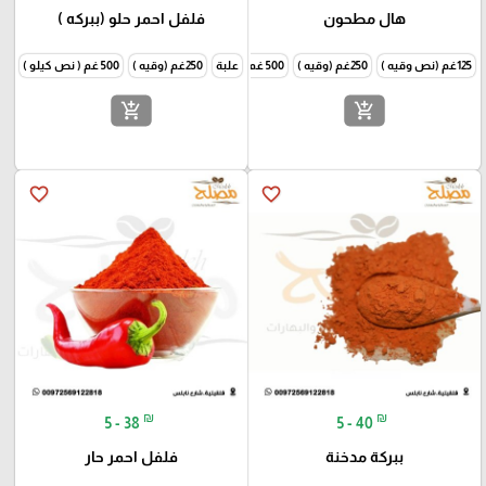
هال مطحون
فلفل احمر حلو (ببركه )
125غم (نص وقيه )
250غم (وقيه )
500 غم ( نص كيلو )
علبة
250غم (وقيه )
1000غم (كيلو )
500 غم ( نص كيلو )
1000غم
add_shopping_cart
add_shopping_cart
favorite_border
favorite_border
₪
₪
5 - 38
5 - 40
ببركة مدخنة
فلفل احمر حار