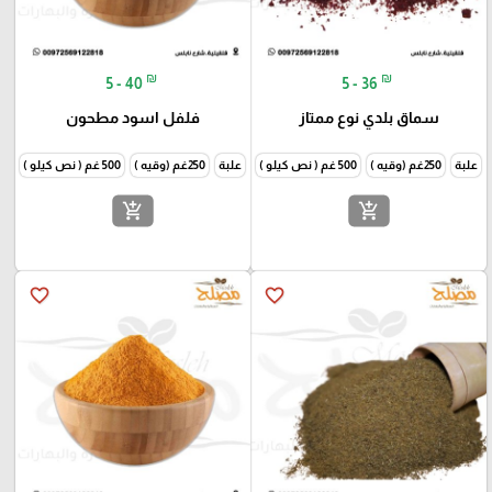
₪
₪
5 - 40
5 - 36
سماق بلدي نوع ممتاز
فلفل اسود مطحون
علبة
250غم (وقيه )
500 غم ( نص كيلو )
1000غم (كيلو )
علبة
250غم (وقيه )
500 غم ( نص كيلو )
1000غم
add_shopping_cart
add_shopping_cart
favorite_border
favorite_border