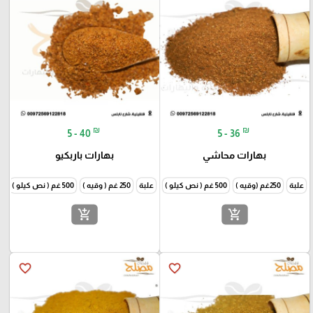
₪
₪
5 - 40
5 - 36
بهارات محاشي
بهارات باربكيو
علبة
250غم (وقيه )
500 غم ( نص كيلو )
1000غم (كيلو )
علبة
250 غم ( وقيه )
500 غم ( نص كيلو )
1000
add_shopping_cart
add_shopping_cart
favorite_border
favorite_border