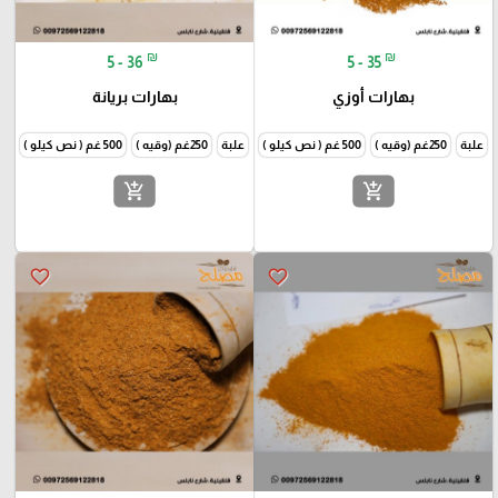
₪
₪
5 - 36
5 - 35
بهارات أوزي
بهارات بريانة
علبة
250غم (وقيه )
500 غم ( نص كيلو )
1000غم (كيلو )
علبة
250غم (وقيه )
500 غم ( نص كيلو )
1000غم
add_shopping_cart
add_shopping_cart
favorite_border
favorite_border