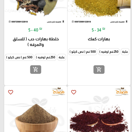
₪
₪
5 - 40
5 - 34
بهارات كعك
خلطة بهارات حب ( للسلق
والمرقه )
علبة
250غم (وقيه )
500 غم ( نص كيلو )
1000غم (كيلو )
علبة
250غم (وقيه )
500 غم ( نص كيلو )
1000غم
add_shopping_cart
add_shopping_cart
favorite_border
favorite_border