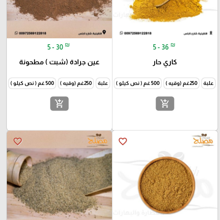
₪
₪
5 - 30
5 - 36
كاري حار
عين جرادة (شبت ) مطحونة
علبة
250غم (وقيه )
500 غم ( نص كيلو )
1000غم (كيلو )
علبة
250غم (وقيه )
500 غم ( نص كيلو )
1000غم
add_shopping_cart
add_shopping_cart
favorite_border
favorite_border