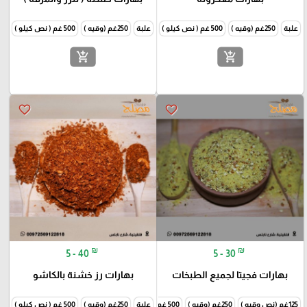
علبة
250غم (وقيه )
500 غم ( نص كيلو )
1000غم (كيلو )
علبة
250غم (وقيه )
500 غم ( نص كيلو )
1000غم
add_shopping_cart
add_shopping_cart
favorite_border
favorite_border
₪
₪
5 - 40
5 - 30
بهارات فجيتا لجميع الطبخات
بهارات رز خشنة بالكاشو
125غم (نص وقيه )
250غم (وقيه )
500 غم ( نص كيلو )
علبة
250غم (وقيه )
1000غم (كيلو )
500 غم ( نص كيلو )
1000غم