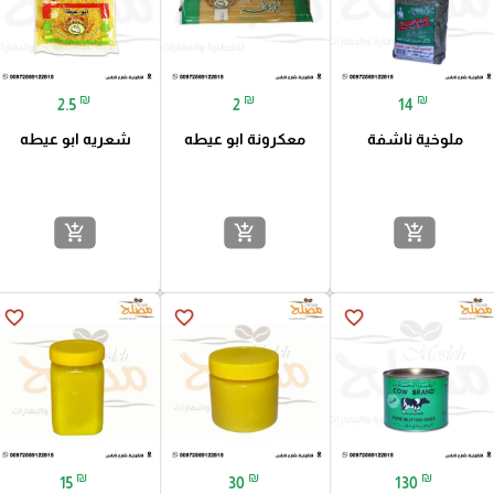
₪
₪
₪
2.5
2
14
ملوخية ناشفة
معكرونة ابو عيطه
شعريه ابو عيطه
add_shopping_cart
add_shopping_cart
add_shopping_cart
favorite_border
favorite_border
favorite_border
₪
₪
₪
15
30
130