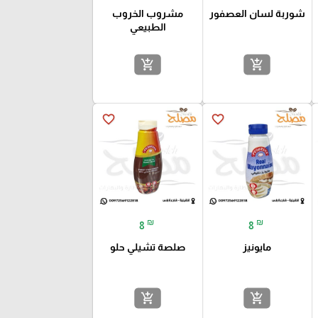
شوربة لسان العصفور
مشروب الخروب
الطبيعي
add_shopping_cart
add_shopping_cart
favorite_border
favorite_border
₪
₪
8
8
مايونيز
صلصة تشيلي حلو
add_shopping_cart
add_shopping_cart