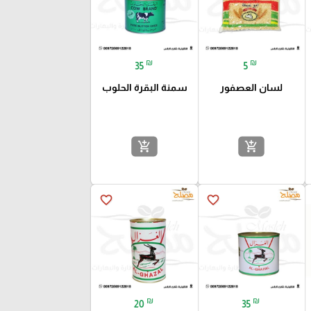
₪
₪
35
5
لسان العصفور
سمنة البقرة الحلوب
add_shopping_cart
add_shopping_cart
favorite_border
favorite_border
₪
₪
20
35