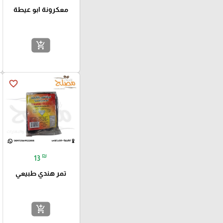
معكرونة ابو عيطة
add_shopping_cart
favorite_border
₪
13
تمر هندي طبيعي
add_shopping_cart