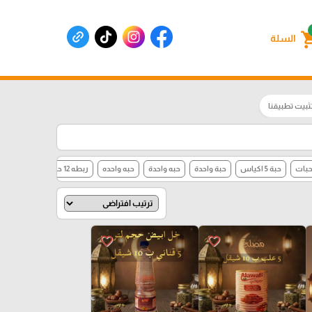
shoppin
السلة
ثبيت تطبيقنا
حبة 5 اكياس
حبة واحدة
حبه واحدة
حبه واحده
ربطه 12 حبة
ربطه 12 كيلو
favorite_border
favorite_border