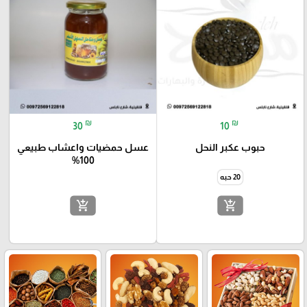
₪
₪
30
10
حبوب عكبر النحل
عسل حمضيات واعشاب طبيعي
100%
20 حبه
add_shopping_cart
add_shopping_cart