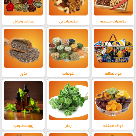
مكسرات محمصه
مكسرات ني
بهارات وتوابل
مواد غذائيه
بقوليات
بذور
فواكه مجففه
زعتر
زيوت طبيعيه