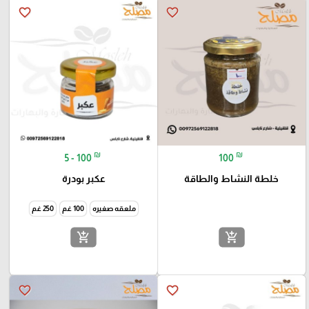
favorite_border
favorite_border
₪
₪
5 - 100
100
خلطة النشاط والطاقة
عكبر بودرة
ملعقه صغيره
100 غم
250 غم
add_shopping_cart
add_shopping_cart
favorite_border
favorite_border