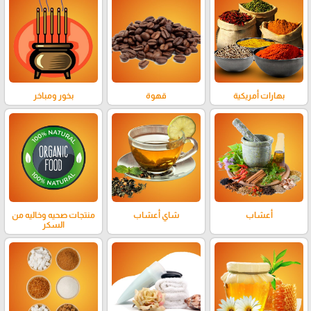
بهارات أمريكية
قهوة
بخور ومباخر
أعشاب
شاي أعشاب
منتجات صحيه وخاليه من
السكر