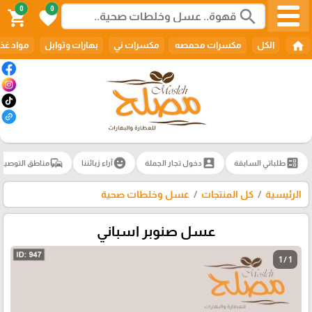
0
0
search
shopping_cart
favorite
home
الكل
مكسرات محمصه
مكسرات ني
بهارات وتوابل
مواد غذا
commute
emoji_emotions
account_box
ballot
طلباتي السابقة
دخول تجار الجملة
آراء زبائننا
مناطق التوصيل
الرئيسية
كل المنتجات
عسل وخلطات صحية
عسل صنوبر اسباني
1 / 1