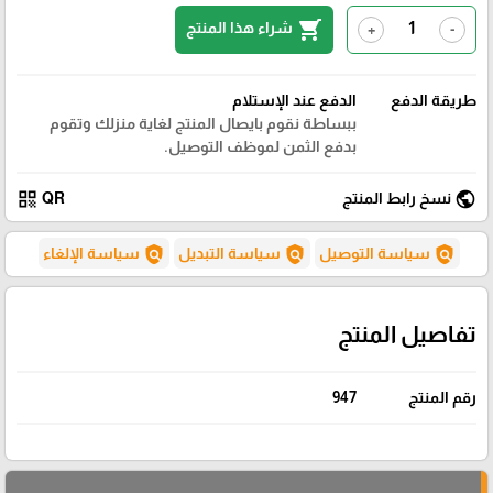
shopping_cart
شراء هذا المنتج
+
-
طريقة الدفع
الدفع عند الإستلام
ببساطة نقوم بايصال المنتج لغاية منزلك وتقوم
بدفع الثمن لموظف التوصيل.
qr_code
public
نسخ رابط المنتج
QR
policy
policy
policy
سياسة التوصيل
سياسة التبديل
سياسة الإلغاء
تفاصيل المنتج
رقم المنتج
947