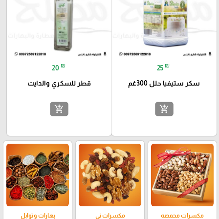
₪
₪
20
25
سكر ستيفيا حلل 300غم
قطر للسكري والدايت
add_shopping_cart
add_shopping_cart
مكسرات محمصه
مكسرات ني
بهارات وتوابل