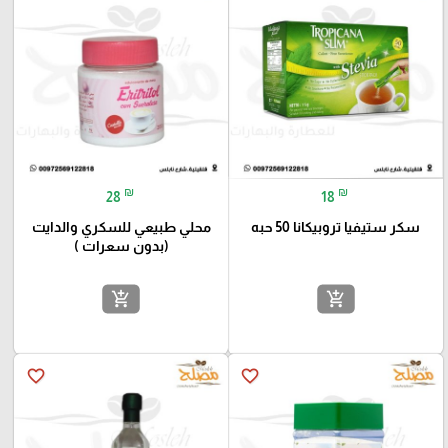
₪
₪
28
18
سكر ستيفيا تروبيكانا 50 حبه
محلي طبيعي للسكري والدايت
(بدون سعرات )
add_shopping_cart
add_shopping_cart
favorite_border
favorite_border