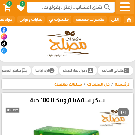
0
0
search
shopping_cart
favorite
home
الكل
مكسرات محمصه
مكسرات ني
بهارات وتوابل
مواد غذا
commute
emoji_emotions
account_box
ballot
طلباتي السابقة
دخول تجار الجملة
آراء زبائننا
مناطق التوصيل
الرئيسية
كل المنتجات
محليات طبيعيه
سكر ستيفيا تروبيكانا 100 حبة
1 / 1