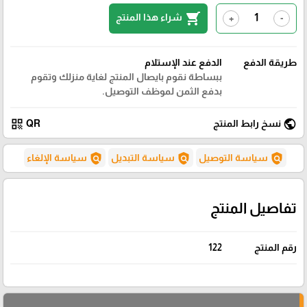
shopping_cart
شراء هذا المنتج
+
-
طريقة الدفع
الدفع عند الإستلام
ببساطة نقوم بايصال المنتج لغاية منزلك وتقوم
بدفع الثمن لموظف التوصيل.
qr_code
public
نسخ رابط المنتج
QR
policy
policy
policy
سياسة التوصيل
سياسة التبديل
سياسة الإلغاء
تفاصيل المنتج
رقم المنتج
122