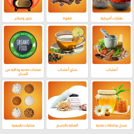
بهارات أمريكية
قهوة
بخور ومباخر
أعشاب
شاي أعشاب
منتجات صحيه وخاليه من
السكر
عسل وخلطات صحية
العنايه بالجسم
محليات طبيعيه