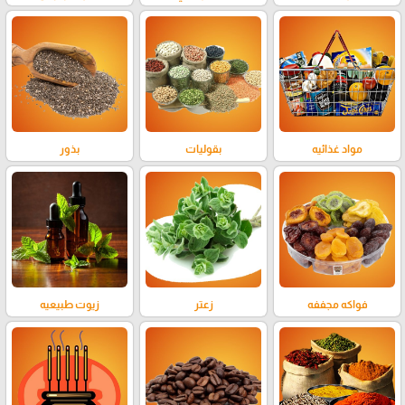
مواد غذائيه
بقوليات
بذور
فواكه مجففه
زعتر
زيوت طبيعيه