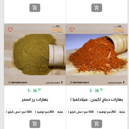
add_shopping_cart
add_shopping_cart
favorite_border
favorite_border
₪
₪
5 - 36
5 - 36
بهارات دجاج (كيجن . فيلادلفيا )
بهارات رز اصفر
علبة
250غم (وقيه )
500 غم ( نص كيلو )
1000غم (كيلو )
علبة
250غم (وقيه )
500 غم ( نص كيلو )
1000غم
add_shopping_cart
add_shopping_cart