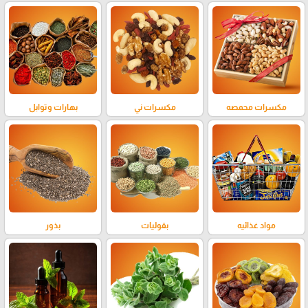
مكسرات محمصه
مكسرات ني
بهارات وتوابل
مواد غذائيه
بقوليات
بذور