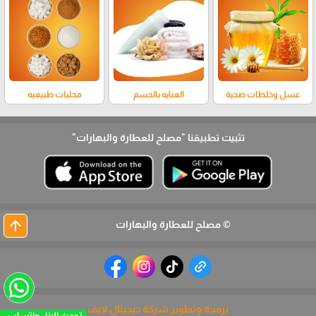
عسل وخلطات صحية
العنايه بالجسم
محليات طبيعيه
تثبيت تطبيقنا
"مصلح للعطارة والبهارات"
arrow_upward
© مصلح للعطارة والبهارات
برمجة وتطوير شركة ديجيتال لايف
تحدث الينا - واتساب