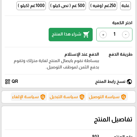
علبة
250غم (وقيه )
500 غم ( نص كيلو )
1000غم (كيلو )
اختر الكمية
shopping_cart
شراء هذا المنتج
+
-
طريقة الدفع
الدفع عند الإستلام
ببساطة نقوم بايصال المنتج لغاية منزلك وتقوم
بدفع الثمن لموظف التوصيل.
qr_code
public
نسخ رابط المنتج
QR
policy
policy
policy
سياسة التوصيل
سياسة التبديل
سياسة الإلغاء
تفاصيل المنتج
رقم المنتج
803