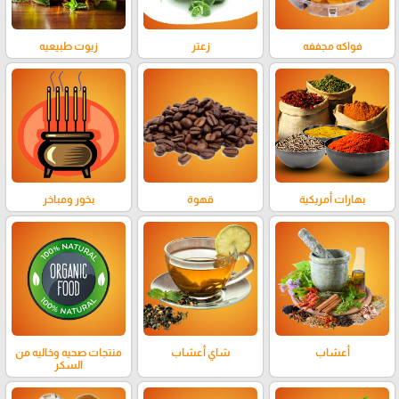
فواكه مجففه
زعتر
زيوت طبيعيه
بهارات أمريكية
قهوة
بخور ومباخر
أعشاب
شاي أعشاب
منتجات صحيه وخاليه من
السكر