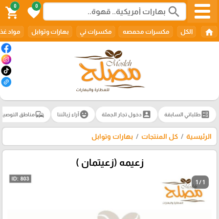
0
0
search
shopping_cart
favorite
home
الكل
مكسرات محمصه
مكسرات ني
بهارات وتوابل
مواد غذا
commute
emoji_emotions
account_box
ballot
طلباتي السابقة
دخول تجار الجملة
آراء زبائننا
مناطق التوصيل
الرئيسية
كل المنتجات
بهارات وتوابل
زعيمه (زعيتمان )
1 / 1