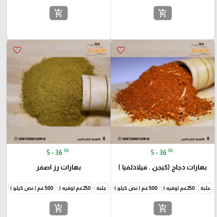
add_shopping_cart
add_shopping_cart
favorite_border
favorite_border
₪
₪
5 - 36
5 - 36
بهارات دجاج (كيجن . فيلادلفيا )
بهارات رز اصفر
علبة
250غم (وقيه )
500 غم ( نص كيلو )
1000غم (كيلو )
علبة
250غم (وقيه )
500 غم ( نص كيلو )
1000غم
add_shopping_cart
add_shopping_cart