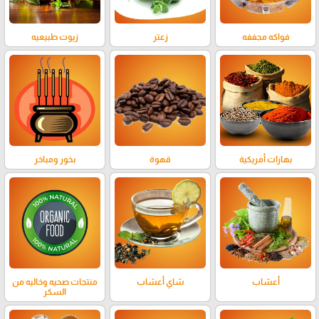
فواكه مجففه
زعتر
زيوت طبيعيه
بهارات أمريكية
قهوة
بخور ومباخر
أعشاب
شاي أعشاب
منتجات صحيه وخاليه من
السكر