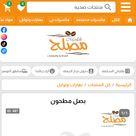
0
0
search
shopping_cart
favorite
home
الكل
مكسرات محمصه
مكسرات ني
بهارات وتوابل
مواد غذا
commute
emoji_emotions
account_box
ballot
طلباتي السابقة
دخول تجار الجملة
آراء زبائننا
مناطق التوصيل
الرئيسية
كل المنتجات
بهارات وتوابل
بصل مطحون
1 / 1