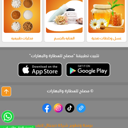
عسل وخلطات صحية
العنايه بالجسم
محليات طبيعيه
تثبيت تطبيقنا
"مصلح للعطارة والبهارات"
arrow_upward
© مصلح للعطارة والبهارات
برمجة وتطوير شركة ديجيتال لايف
تحدث الينا - واتساب