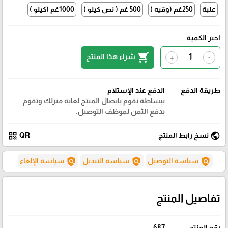
علبة
250غم (وقيه )
500 غم ( نص كيلو )
1000غم (كيلو )
اختر الكمية
shopping_cart
شراء هذا المنتج
+
-
طريقة الدفع
الدفع عند الإستلام
ببساطة نقوم بايصال المنتج لغاية منزلك وتقوم
بدفع الثمن لموظف التوصيل.
qr_code
public
نسخ رابط المنتج
QR
policy
policy
policy
سياسة التوصيل
سياسة التبديل
سياسة الإلغاء
تفاصيل المنتج
رقم المنتج
687