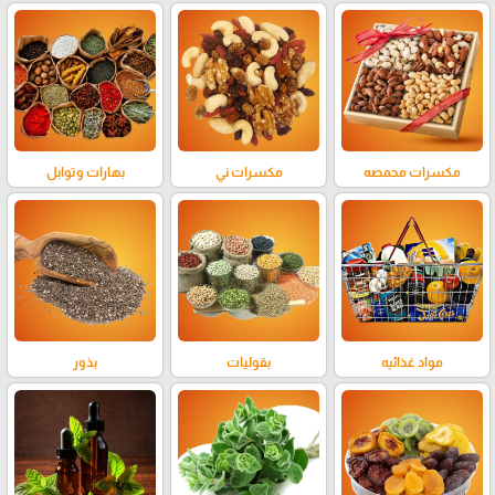
مكسرات محمصه
مكسرات ني
بهارات وتوابل
مواد غذائيه
بقوليات
بذور