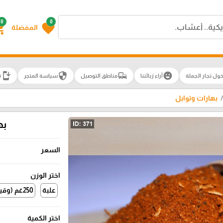
0
0
g_cart
favorite
المفضلة
install_mobile
security
commute
emoji_emotions
ول تجار الجملة
آراء زبائننا
مناطق التوصيل
سياسة المتجر
ت
بهارات وتوابل
به
السعر
اختر الوزن
علبة
250غم (وقيه )
اختر الكمية