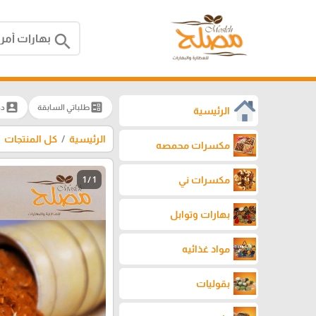
search
account_box
ballot
طلباتي السابقة
دخ
الرئيسية
الرئيسية
كل المنتجات
مكسرات محمصه
مكسرات ني
1 / 1
بهارات وتوابل
مواد غذائيه
بقوليات