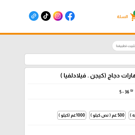
shoppin
السلة
ثبيت تطبيقنا
ارات دجاج (كيجن . فيلادلفيا )
₪
5 - 36
500 غم ( نص كيلو )
1000غم (كيلو )