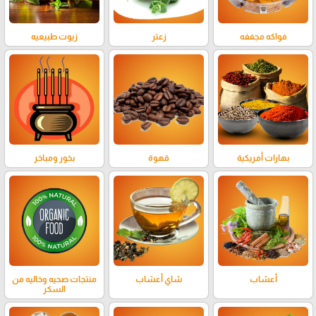
فواكه مجففه
زعتر
زيوت طبيعيه
بهارات أمريكية
قهوة
بخور ومباخر
أعشاب
شاي أعشاب
منتجات صحيه وخاليه من
السكر