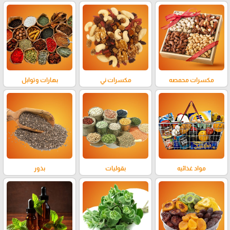
مكسرات محمصه
مكسرات ني
بهارات وتوابل
مواد غذائيه
بقوليات
بذور