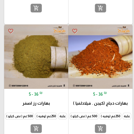
add_shopping_cart
add_shopping_cart
favorite_border
favorite_border
₪
₪
5 - 36
5 - 36
بهارات دجاج (كيجن . فيلادلفيا )
بهارات رز اصفر
علبة
250غم (وقيه )
500 غم ( نص كيلو )
1000غم (كيلو )
علبة
250غم (وقيه )
500 غم ( نص كيلو )
1000غم
add_shopping_cart
add_shopping_cart