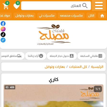
0
0
search
shopping_cart
favorite
home
الكل
مكسرات محمصه
مكسرات ني
بهارات وتوابل
مواد غذا
commute
emoji_emotions
account_box
ballot
طلباتي السابقة
دخول تجار الجملة
آراء زبائننا
مناطق التوصيل
الرئيسية
كل المنتجات
بهارات وتوابل
كاري
1 / 1