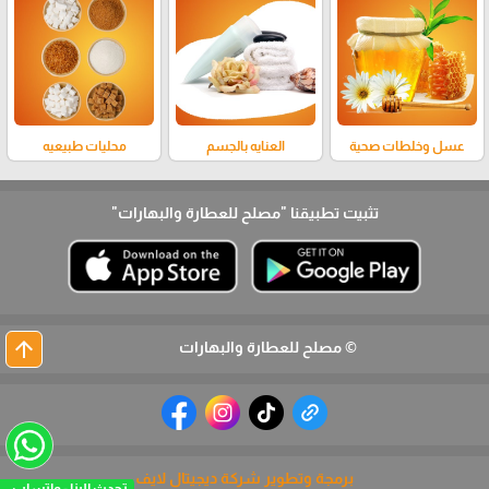
عسل وخلطات صحية
العنايه بالجسم
محليات طبيعيه
تثبيت تطبيقنا
"مصلح للعطارة والبهارات"
arrow_upward
© مصلح للعطارة والبهارات
برمجة وتطوير شركة ديجيتال لايف
تحدث الينا - واتساب