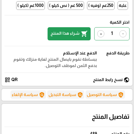
علبة
250غم (وقيه )
500 غم ( نص كيلو )
1000غم (كيلو )
اختر الكمية
shopping_cart
شراء هذا المنتج
+
-
طريقة الدفع
الدفع عند الإستلام
ببساطة نقوم بايصال المنتج لغاية منزلك وتقوم
بدفع الثمن لموظف التوصيل.
qr_code
public
نسخ رابط المنتج
QR
policy
policy
policy
سياسة التوصيل
سياسة التبديل
سياسة الإلغاء
تفاصيل المنتج
رقم المنتج
489