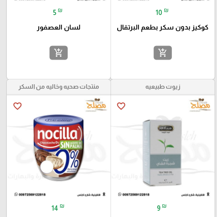
₪
₪
5
10
كوكيز بدون سكر بطعم البرتقال
لسان العصفور
add_shopping_cart
add_shopping_cart
زيوت طبيعيه
منتجات صحيه وخاليه من السكر
favorite_border
favorite_border
₪
₪
14
9