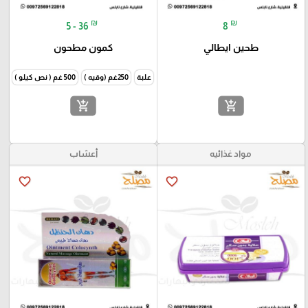
₪
₪
5 - 36
8
طحين ايطالي
كمون مطحون
علبة
250غم (وقيه )
500 غم ( نص كيلو )
1000غم
add_shopping_cart
add_shopping_cart
مواد غذائيه
أعشاب
favorite_border
favorite_border