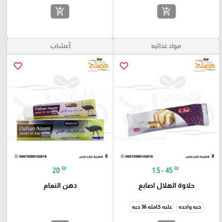
add_shopping_cart
add_shopping_cart
مواد غذائيه
أعشاب
favorite_border
favorite_border
₪
₪
20
1.5 - 45
حلاوة الهلال اصابع
دهن النعام
حبه واحده
علبه كامله 36 حبه