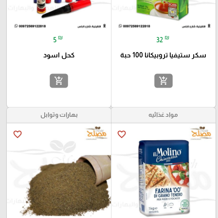
₪
₪
5
32
سكر ستيفيا تروبيكانا 100 حبة
كحل اسود
add_shopping_cart
add_shopping_cart
مواد غذائيه
بهارات وتوابل
favorite_border
favorite_border