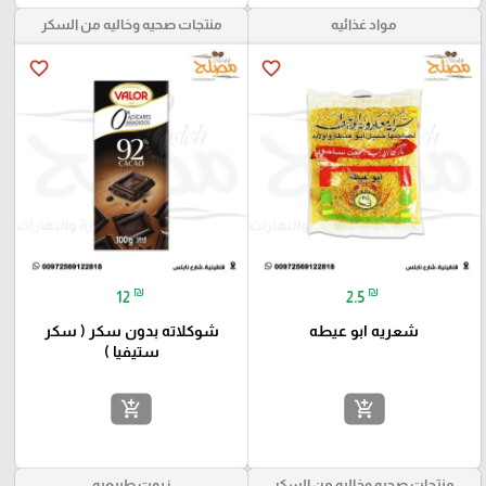
مواد غذائيه
منتجات صحيه وخاليه من السكر
favorite_border
favorite_border
₪
₪
12
2.5
شعريه ابو عيطه
شوكلاته بدون سكر ( سكر
ستيفيا )
add_shopping_cart
add_shopping_cart
منتجات صحيه وخاليه من السكر
زيوت طبيعيه