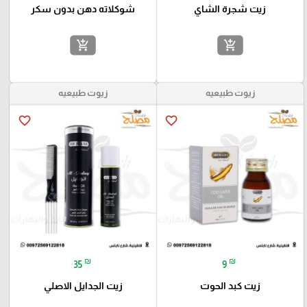
زيت شجرة الشاي
شوكلاته دهن بدون سكر
add_shopping_cart
add_shopping_cart
زيوت طبيعيه
زيوت طبيعيه
favorite_border
favorite_border
₪
₪
35
9
زيت كبد الحوت
زيت الجدايل الاصلي