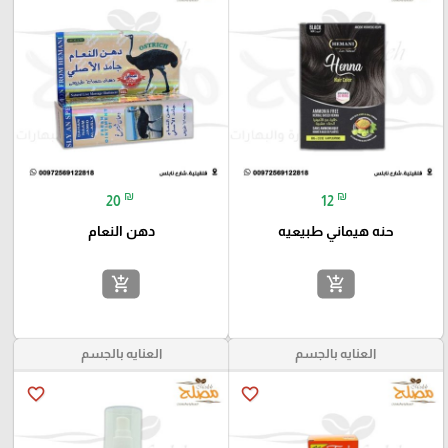
₪
₪
20
12
حنه هيماني طبيعيه
دهن النعام
add_shopping_cart
add_shopping_cart
العنايه بالجسم
العنايه بالجسم
favorite_border
favorite_border