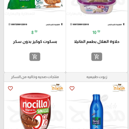
₪
₪
8
10
حلاوة الهلال بطعم الفانيلا
بسكوت كوكيز بدون سكر
add_shopping_cart
add_shopping_cart
زيوت طبيعيه
منتجات صحيه وخاليه من السكر
favorite_border
favorite_border