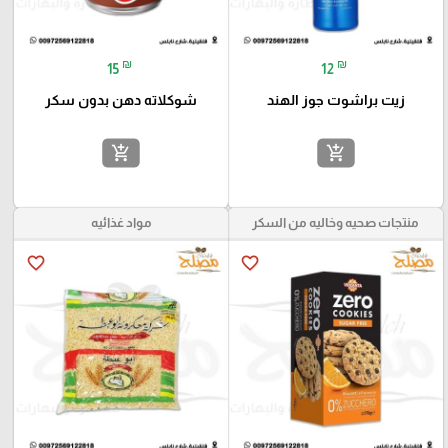
₪
₪
15
12
زيت براشوت جوز الهند
شوكلاته دهن بدون سكر
add_shopping_cart
add_shopping_cart
منتجات صحيه وخاليه من السكر
مواد غذائيه
favorite_border
favorite_border