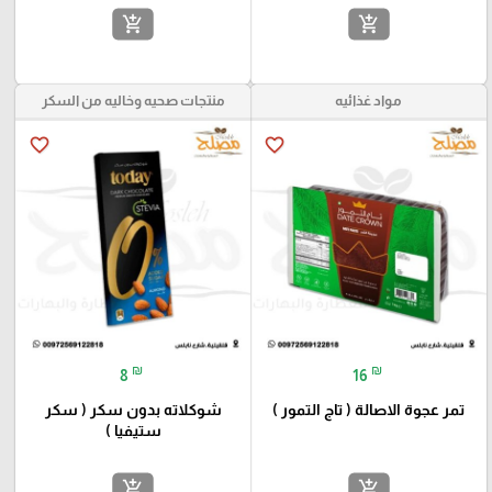
add_shopping_cart
add_shopping_cart
مواد غذائيه
منتجات صحيه وخاليه من السكر
favorite_border
favorite_border
₪
₪
8
16
تمر عجوة الاصالة ( تاج التمور )
شوكلاته بدون سكر ( سكر
ستيفيا )
add_shopping_cart
add_shopping_cart