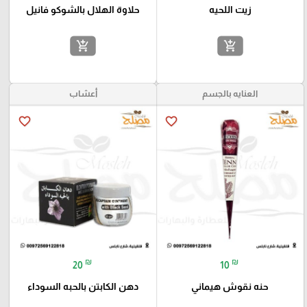
زيت اللحيه
حلاوة الهلال بالشوكو فانيل
add_shopping_cart
add_shopping_cart
العنايه بالجسم
أعشاب
favorite_border
favorite_border
₪
₪
20
10
حنه نقوش هيماني
دهن الكابتن بالحبه السوداء