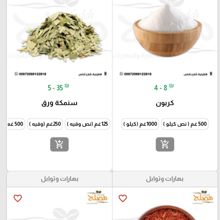
₪
₪
5 - 35
4 - 8
كربون
سنمكة ورق
500 غم ( نص كيلو )
1000غم (كيلو )
125غم (نص وقيه )
250غم (وقيه )
500 غم ( نص كيلو )
add_shopping_cart
add_shopping_cart
بهارات وتوابل
بهارات وتوابل
favorite_border
favorite_border