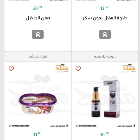
₪
₪
20
13
حلاوة الهلال بدون سكر
دهن الحنظل
add_shopping_cart
add_shopping_cart
زيوت طبيعيه
مواد غذائيه
favorite_border
favorite_border
₪
₪
11
30