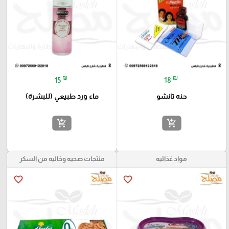
₪
₪
15
18
حنه تانشو
ماء ورد طبيعي (للبشرة)
add_shopping_cart
add_shopping_cart
مواد غذائيه
منتجات صحيه وخاليه من السكر
favorite_border
favorite_border