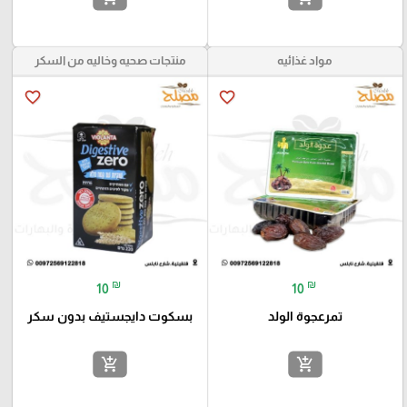
مواد غذائيه
منتجات صحيه وخاليه من السكر
favorite_border
favorite_border
₪
₪
10
10
تمرعجوة الولد
بسكوت دايجستيف بدون سكر
add_shopping_cart
add_shopping_cart