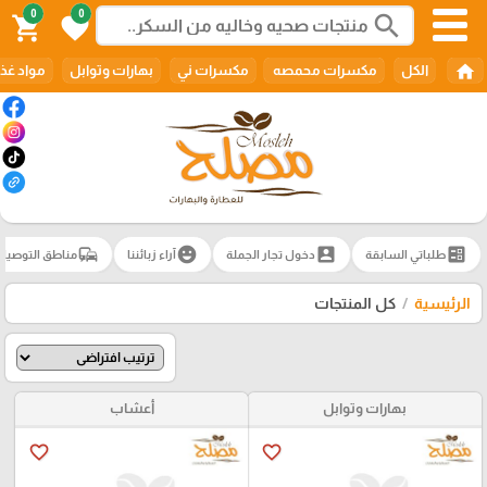
0
0
search
shopping_cart
favorite
home
الكل
مكسرات محمصه
مكسرات ني
بهارات وتوابل
مواد غذا
commute
emoji_emotions
account_box
ballot
طلباتي السابقة
دخول تجار الجملة
آراء زبائننا
مناطق التوصيل
الرئيسية
كل المنتجات
بهارات وتوابل
أعشاب
favorite_border
favorite_border