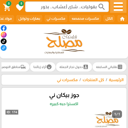
0
0
search
shopping_cart
favorite
home
الكل
مكسرات محمصه
مكسرات ني
بهارات وتوابل
مواد غذا
commute
emoji_emotions
account_box
ballot
طلباتي السابقة
دخول تجار الجملة
آراء زبائننا
مناطق التوصيل
الرئيسية
كل المنتجات
مكسرات ني
جوز بيكان ني
اكسترا حبه كبيره
1 / 1