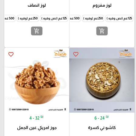
لوز مفروم
لوز انصاف
125غم (نص وقيه )
250غم (وقيه )
500 غم ( نص كيلو )
125غم (نص وقيه )
1000غم (كيلو )
250غم (وقيه )
500 غم ( نص كيلو )
add_shopping_cart
add_shopping_cart
favorite_border
favorite_border
₪
₪
4 - 32
6 - 24
كاشو ني كسرة
جوز امريكي عين الجمل