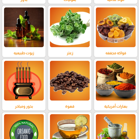
فواكه مجففه
زعتر
زيوت طبيعيه
بهارات أمريكية
قهوة
بخور ومباخر