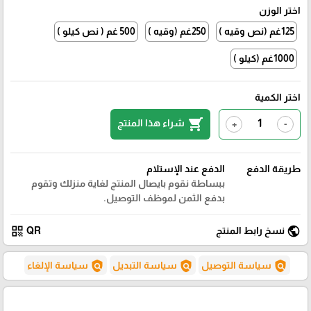
اختر الوزن
125غم (نص وقيه )
250غم (وقيه )
500 غم ( نص كيلو )
1000غم (كيلو )
اختر الكمية
shopping_cart
شراء هذا المنتج
+
-
طريقة الدفع
الدفع عند الإستلام
ببساطة نقوم بايصال المنتج لغاية منزلك وتقوم
بدفع الثمن لموظف التوصيل.
qr_code
public
نسخ رابط المنتج
QR
policy
policy
policy
سياسة التوصيل
سياسة التبديل
سياسة الإلغاء