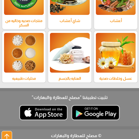
أعشاب
شاي أعشاب
منتجات صحيه وخاليه من
السكر
عسل وخلطات صحية
العنايه بالجسم
محليات طبيعيه
تثبيت تطبيقنا
"مصلح للعطارة والبهارات"
arrow_upward
© مصلح للعطارة والبهارات