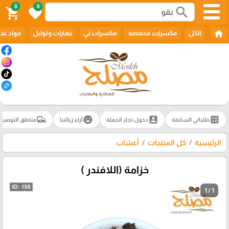
0
0
search
shopping_cart
favorite
home
الكل
مكسرات محمصه
مكسرات ني
بهارات وتوابل
مواد غذا
commute
emoji_emotions
account_box
ballot
طلباتي السابقة
دخول تجار الجملة
آراء زبائننا
مناطق التوصيل
الرئيسية
كل المنتجات
أعشاب
خزامة (اللافندر )
1 / 1