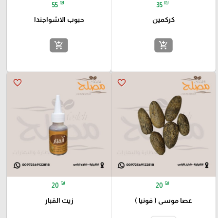
₪
₪
55
35
كركمين
حبوب الاشواجندا
add_shopping_cart
add_shopping_cart
favorite_border
favorite_border
₪
₪
20
20
عصا موسى ( فونيا )
زيت القبار