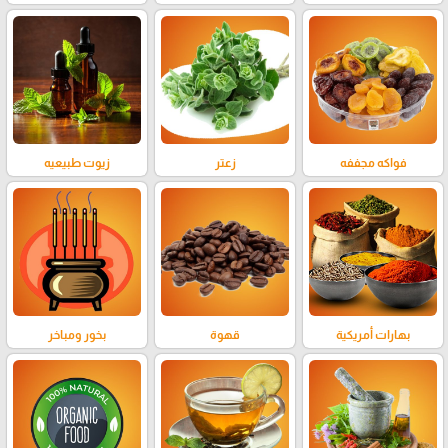
فواكه مجففه
زعتر
زيوت طبيعيه
بهارات أمريكية
قهوة
بخور ومباخر