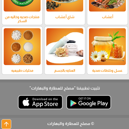
أعشاب
شاي أعشاب
منتجات صحيه وخاليه من
السكر
عسل وخلطات صحية
العنايه بالجسم
محليات طبيعيه
تثبيت تطبيقنا
"مصلح للعطارة والبهارات"
arrow_upward
© مصلح للعطارة والبهارات