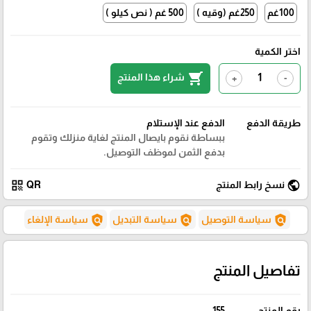
100غم
250غم (وقيه )
500 غم ( نص كيلو )
اختر الكمية
shopping_cart
شراء هذا المنتج
+
-
طريقة الدفع
الدفع عند الإستلام
ببساطة نقوم بايصال المنتج لغاية منزلك وتقوم
بدفع الثمن لموظف التوصيل.
qr_code
public
نسخ رابط المنتج
QR
policy
policy
policy
سياسة التوصيل
سياسة التبديل
سياسة الإلغاء
تفاصيل المنتج
رقم المنتج
155