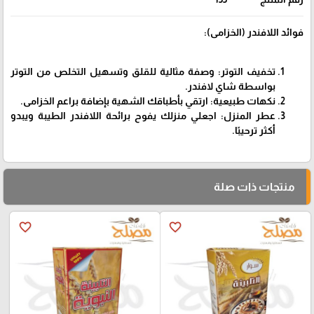
فوائد اللافندر (الخزامى):
تخفيف التوتر: وصفة مثالية للقلق وتسهيل التخلص من التوتر
بواسطة شاي لافندر.
نكهات طبيعية: ارتقي بأطباقك الشهية بإضافة براعم الخزامى.
عطر المنزل: اجعلي منزلك يفوح برائحة اللافندر الطيبة ويبدو
أكثر ترحيبًا.
منتجات ذات صلة
favorite_border
favorite_border