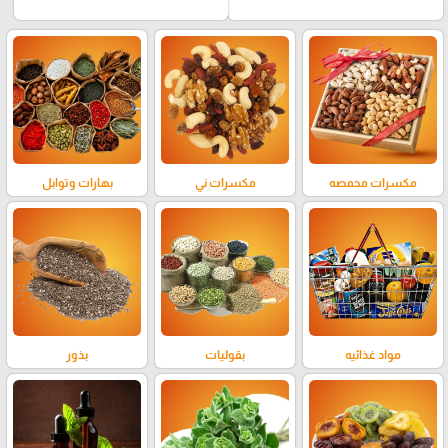
مكسرات محمصه
مكسرات ني
بهارات وتوابل
مواد غذائيه
بقوليات
بذور