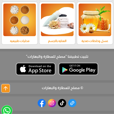
عسل وخلطات صحية
العنايه بالجسم
محليات طبيعيه
تثبيت تطبيقنا
"مصلح للعطارة والبهارات"
arrow_upward
© مصلح للعطارة والبهارات