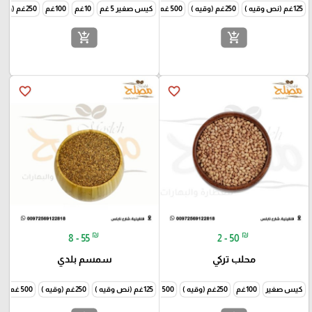
125غم (نص وقيه )
250غم (وقيه )
500 غم ( نص كيلو )
كيس صغير 5 غم
1000غم (كيلو )
10غم
100غم
250غم (وقيه )
add_shopping_cart
add_shopping_cart
favorite_border
favorite_border
₪
₪
8 - 55
2 - 50
محلب تركي
سمسم بلدي
كيس صغير
100غم
250غم (وقيه )
500 غم ( نص كيلو )
125غم (نص وقيه )
250غم (وقيه )
500 غم ( نص كيلو )