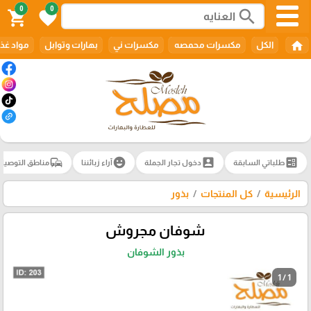
0
0
search
shopping_cart
favorite
home
الكل
مكسرات محمصه
مكسرات ني
بهارات وتوابل
مواد غذا
commute
emoji_emotions
account_box
ballot
طلباتي السابقة
دخول تجار الجملة
آراء زبائننا
مناطق التوصيل
الرئيسية
كل المنتجات
بذور
شوفان مجروش
بذور الشوفان
1 / 1