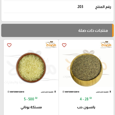
رقم المنتج
203
منتجات ذات صلة
favorite_border
favorite_border
₪
₪
5 - 500
4 - 28
يانسون حب
مستكة يوناني