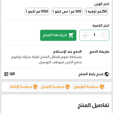
اختر الوزن
250غم (وقيه )
500 غم ( نص كيلو )
1000غم (كيلو )
اختر الكمية
shopping_cart
شراء هذا المنتج
+
-
طريقة الدفع
الدفع عند الإستلام
ببساطة نقوم بايصال المنتج لغاية منزلك وتقوم
بدفع الثمن لموظف التوصيل.
qr_code
public
نسخ رابط المنتج
QR
policy
policy
policy
سياسة التوصيل
سياسة التبديل
سياسة الإلغاء
تفاصيل المنتج