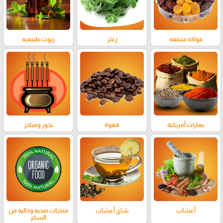
فواكه مجففه
زعتر
زيوت طبيعيه
بهارات أمريكية
قهوة
بخور ومباخر
أعشاب
شاي أعشاب
منتجات صحيه وخاليه من
السكر