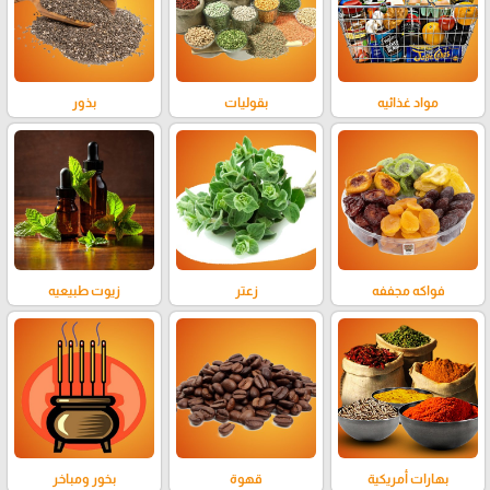
مواد غذائيه
بقوليات
بذور
فواكه مجففه
زعتر
زيوت طبيعيه
بهارات أمريكية
قهوة
بخور ومباخر