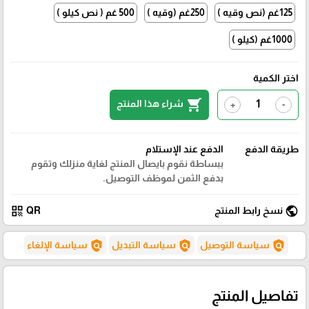
125غم (نص وقيه )
250غم (وقيه )
500 غم ( نص كيلو )
1000غم (كيلو )
اختر الكمية
shopping_cart
شراء هذا المنتج
+
-
طريقة الدفع
الدفع عند الإستلام
ببساطة نقوم بايصال المنتج لغاية منزلك وتقوم
بدفع الثمن لموظف التوصيل.
qr_code
public
نسخ رابط المنتج
QR
policy
policy
policy
سياسة التوصيل
سياسة التبديل
سياسة الإلغاء
تفاصيل المنتج