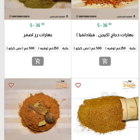
₪
₪
5 - 36
5 - 36
بهارات دجاج (كيجن . فيلادلفيا )
بهارات رز اصفر
علبة
250غم (وقيه )
500 غم ( نص كيلو )
1000غم (كيلو )
علبة
250غم (وقيه )
500 غم ( نص كيلو )
1000غم
add_shopping_cart
add_shopping_cart
favorite_border
favorite_border