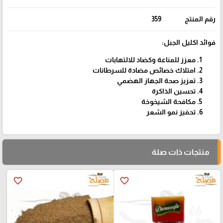
رقم المنتج
359
فوائد اكليل الجبل:
معزز للمناعة وكضاد للالتهابات
امتلاك خصائص مضادة للسرطانات
تعزيز صحة الجهاز الهضمي
تحسين الذاكرة
مكافحة الشيخوخة
تحفيز نمو الشعر
منتجات ذات صلة
favorite_border
favorite_border