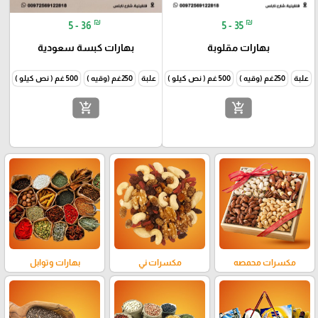
₪
₪
5 - 36
5 - 35
بهارات مقلوبة
بهارات كبسة سعودية
علبة
250غم (وقيه )
500 غم ( نص كيلو )
1000غم (كيلو )
علبة
250غم (وقيه )
500 غم ( نص كيلو )
1000غم
add_shopping_cart
add_shopping_cart
مكسرات محمصه
مكسرات ني
بهارات وتوابل