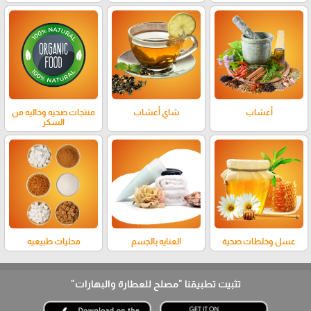
أعشاب
شاي أعشاب
منتجات صحيه وخاليه من
السكر
عسل وخلطات صحية
العنايه بالجسم
محليات طبيعيه
تثبيت تطبيقنا
"مصلح للعطارة والبهارات"