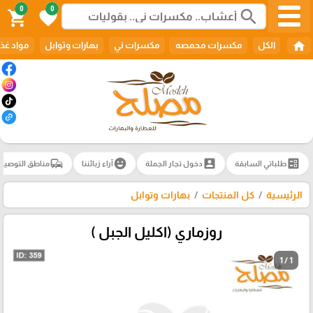
0
0
search
shopping_cart
favorite
home
الكل
مكسرات محمصه
مكسرات ني
بهارات وتوابل
مواد غذا
commute
emoji_emotions
account_box
ballot
طلباتي السابقة
دخول تجار الجملة
آراء زبائننا
مناطق التوصيل
الرئيسية
كل المنتجات
بهارات وتوابل
روزماري (اكليل الجبل )
1 / 1