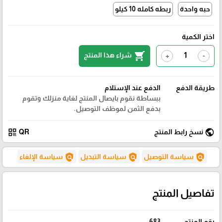
حبه واحدة
ربطه كامله 10 كيلو
اختر الكمية
shopping_cart
شراء هذا المنتج
+
-
طريقة الدفع
الدفع عند الإستلام
ببساطة نقوم بايصال المنتج لغاية منزلك وتقوم
بدفع الثمن لموظف التوصيل.
qr_code
public
نسخ رابط المنتج
QR
policy
policy
policy
سياسة التوصيل
سياسة التبديل
سياسة الإلغاء
تفاصيل المنتج
رقم المنتج
683