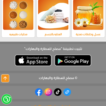
عسل وخلطات صحية
العنايه بالجسم
محليات طبيعيه
تثبيت تطبيقنا
"مصلح للعطارة والبهارات"
arrow_upward
© مصلح للعطارة والبهارات