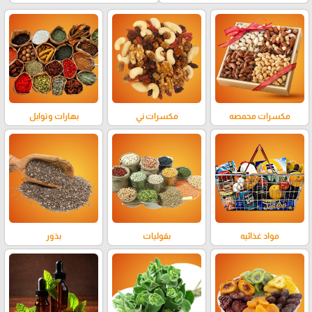
مكسرات محمصه
مكسرات ني
بهارات وتوابل
مواد غذائيه
بقوليات
بذور