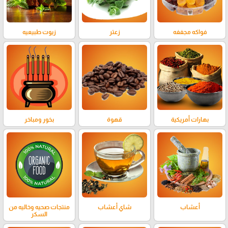
فواكه مجففه
زعتر
زيوت طبيعيه
بهارات أمريكية
قهوة
بخور ومباخر
أعشاب
شاي أعشاب
منتجات صحيه وخاليه من
السكر