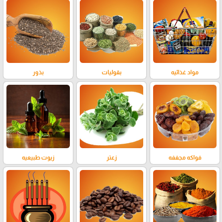
مواد غذائيه
بقوليات
بذور
فواكه مجففه
زعتر
زيوت طبيعيه