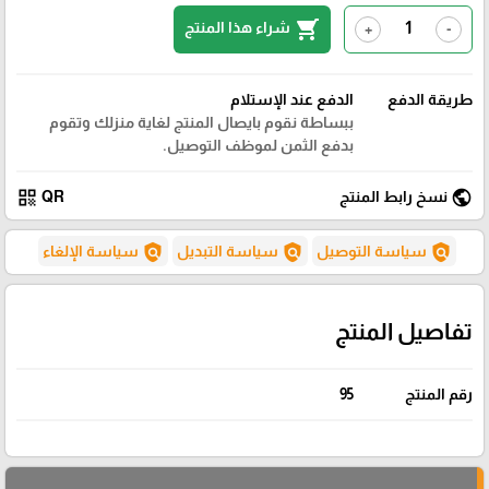
shopping_cart
شراء هذا المنتج
+
-
طريقة الدفع
الدفع عند الإستلام
ببساطة نقوم بايصال المنتج لغاية منزلك وتقوم
بدفع الثمن لموظف التوصيل.
qr_code
public
نسخ رابط المنتج
QR
policy
policy
policy
سياسة التوصيل
سياسة التبديل
سياسة الإلغاء
تفاصيل المنتج
رقم المنتج
95