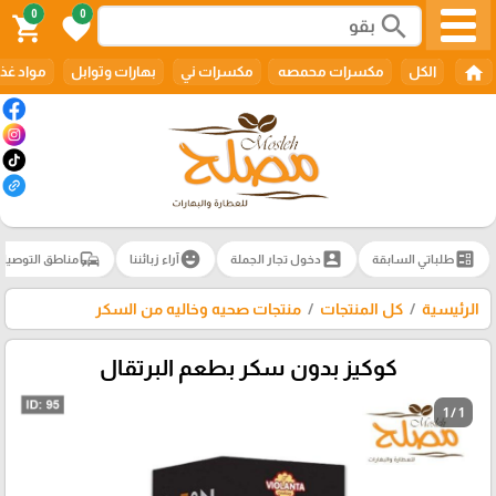
0
0
search
shopping_cart
favorite
home
الكل
مكسرات محمصه
مكسرات ني
بهارات وتوابل
مواد غذا
commute
emoji_emotions
account_box
ballot
طلباتي السابقة
دخول تجار الجملة
آراء زبائننا
مناطق التوصيل
الرئيسية
كل المنتجات
منتجات صحيه وخاليه من السكر
كوكيز بدون سكر بطعم البرتقال
1 / 1