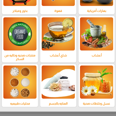
بهارات أمريكية
قهوة
بخور ومباخر
أعشاب
شاي أعشاب
منتجات صحيه وخاليه من
السكر
عسل وخلطات صحية
العنايه بالجسم
محليات طبيعيه