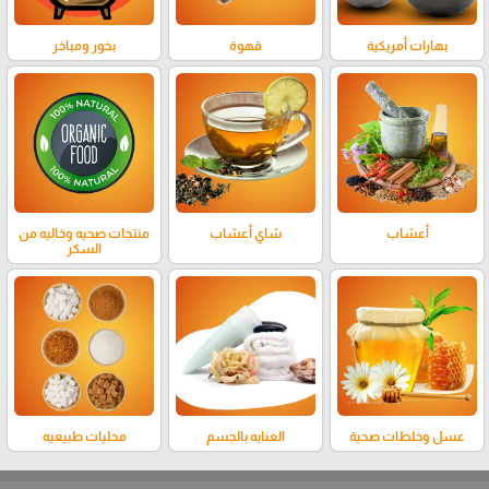
بهارات أمريكية
قهوة
بخور ومباخر
أعشاب
شاي أعشاب
منتجات صحيه وخاليه من
السكر
عسل وخلطات صحية
العنايه بالجسم
محليات طبيعيه