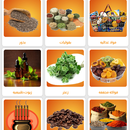
مواد غذائيه
بقوليات
بذور
فواكه مجففه
زعتر
زيوت طبيعيه