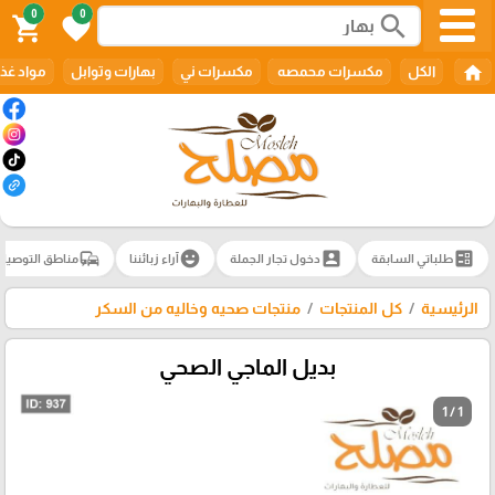
0
0
search
shopping_cart
favorite
home
الكل
مكسرات محمصه
مكسرات ني
بهارات وتوابل
مواد غذا
commute
emoji_emotions
account_box
ballot
طلباتي السابقة
دخول تجار الجملة
آراء زبائننا
مناطق التوصيل
الرئيسية
كل المنتجات
منتجات صحيه وخاليه من السكر
بديل الماجي الصحي
1 / 1