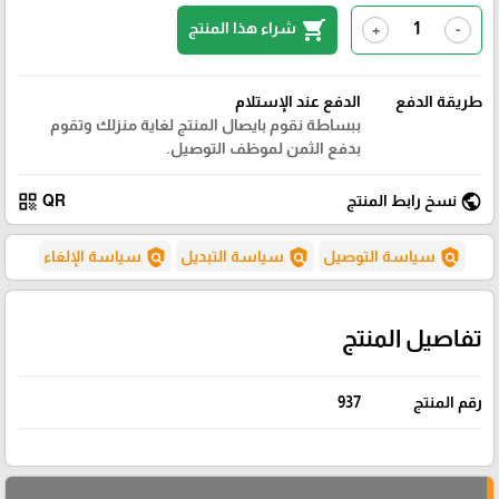
shopping_cart
شراء هذا المنتج
+
-
طريقة الدفع
الدفع عند الإستلام
ببساطة نقوم بايصال المنتج لغاية منزلك وتقوم
بدفع الثمن لموظف التوصيل.
qr_code
public
نسخ رابط المنتج
QR
policy
policy
policy
سياسة التوصيل
سياسة التبديل
سياسة الإلغاء
تفاصيل المنتج
رقم المنتج
937