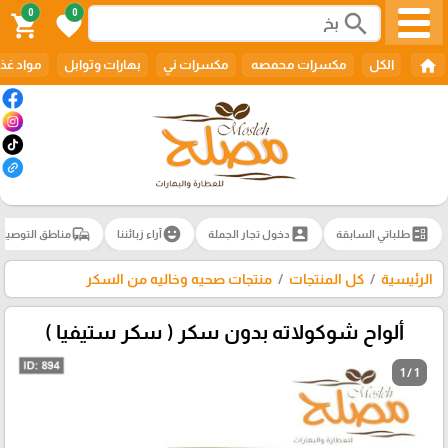
0
0
search
shopping_cart
favorite
home
الكل
مكسرات محمصه
مكسرات ني
بهارات وتوابل
مواد غذا
commute
emoji_emotions
account_box
ballot
طلباتي السابقة
دخول تجار الجملة
آراء زبائننا
مناطق التوصيل
الرئيسية
كل المنتجات
منتجات صحيه وخاليه من السكر
ألواح شوكولاته بدون سكر ( سكر ستيفيا )
1 / 1