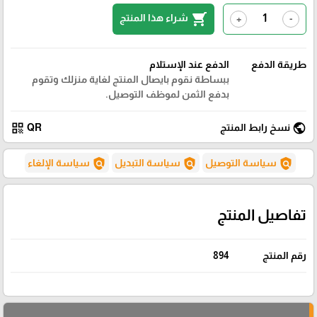
shopping_cart
شراء هذا المنتج
+
-
طريقة الدفع
الدفع عند الإستلام
ببساطة نقوم بايصال المنتج لغاية منزلك وتقوم
بدفع الثمن لموظف التوصيل.
qr_code
public
نسخ رابط المنتج
QR
policy
policy
policy
سياسة التوصيل
سياسة التبديل
سياسة الإلغاء
تفاصيل المنتج
رقم المنتج
894