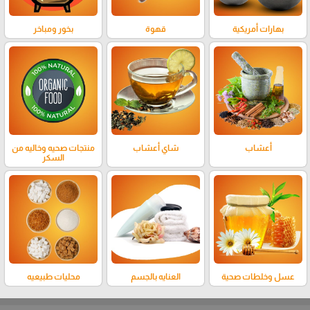
بهارات أمريكية
قهوة
بخور ومباخر
أعشاب
شاي أعشاب
منتجات صحيه وخاليه من
السكر
عسل وخلطات صحية
العنايه بالجسم
محليات طبيعيه