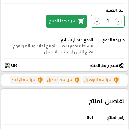
اختر الكمية
shopping_cart
شراء هذا المنتج
+
-
طريقة الدفع
الدفع عند الإستلام
ببساطة نقوم بايصال المنتج لغاية منزلك وتقوم
بدفع الثمن لموظف التوصيل.
qr_code
public
نسخ رابط المنتج
QR
policy
policy
policy
سياسة التوصيل
سياسة التبديل
سياسة الإلغاء
تفاصيل المنتج
رقم المنتج
861