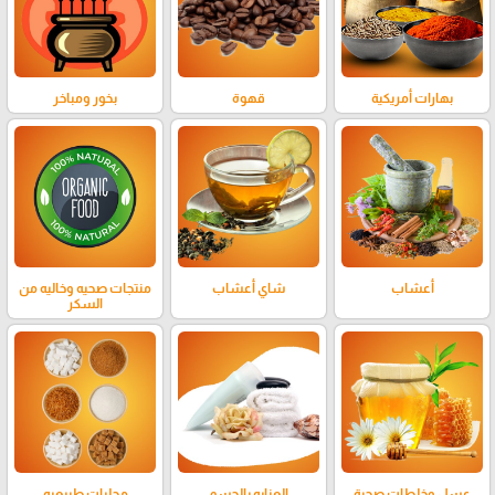
بهارات أمريكية
قهوة
بخور ومباخر
أعشاب
شاي أعشاب
منتجات صحيه وخاليه من
السكر
عسل وخلطات صحية
العنايه بالجسم
محليات طبيعيه