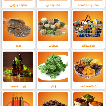
مكسرات محمصه
مكسرات ني
بهارات وتوابل
مواد غذائيه
بقوليات
بذور
فواكه مجففه
زعتر
زيوت طبيعيه