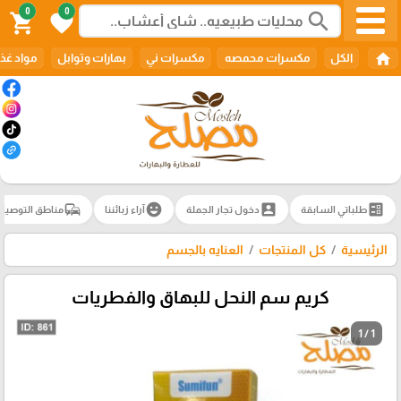
0
0
search
shopping_cart
favorite
home
الكل
مكسرات محمصه
مكسرات ني
بهارات وتوابل
مواد غذا
commute
emoji_emotions
account_box
ballot
طلباتي السابقة
دخول تجار الجملة
آراء زبائننا
مناطق التوصيل
الرئيسية
كل المنتجات
العنايه بالجسم
كريم سم النحل للبهاق والفطريات
1 / 1