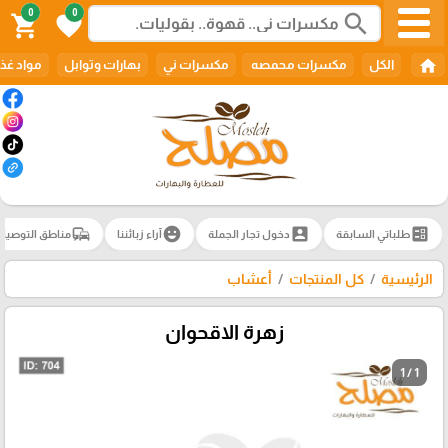
0
0
search
shopping_cart
favorite
home
الكل
مكسرات محمصه
مكسرات ني
بهارات وتوابل
مواد غذا
commute
emoji_emotions
account_box
ballot
طلباتي السابقة
دخول تجار الجملة
آراء زبائننا
مناطق التوصيل
الرئيسية
كل المنتجات
أعشاب
زهرة الاقحوان
1 / 1