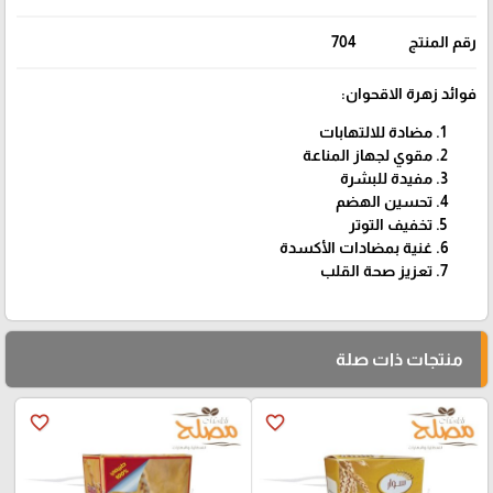
رقم المنتج
704
فوائد زهرة الاقحوان:
مضادة للالتهابات
مقوي لجهاز المناعة
مفيدة للبشرة
تحسين الهضم
تخفيف التوتر
غنية بمضادات الأكسدة
تعزيز صحة القلب
منتجات ذات صلة
favorite_border
favorite_border