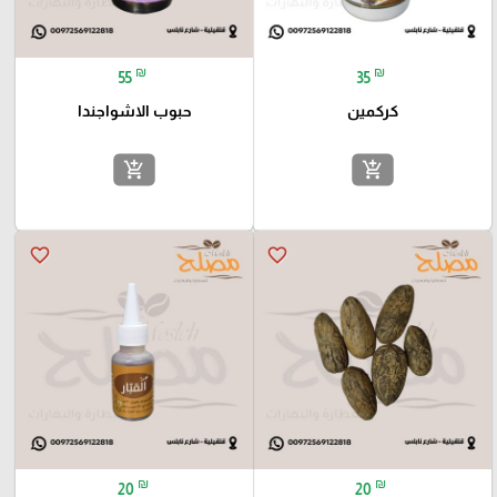
₪
₪
55
35
كركمين
حبوب الاشواجندا
add_shopping_cart
add_shopping_cart
favorite_border
favorite_border
₪
₪
20
20