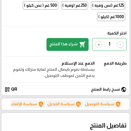
125غم (نص وقيه )
250غم (وقيه )
500 غم ( نص كيلو )
1000غم (كيلو )
اختر الكمية
shopping_cart
شراء هذا المنتج
+
-
طريقة الدفع
الدفع عند الإستلام
ببساطة نقوم بايصال المنتج لغاية منزلك وتقوم
بدفع الثمن لموظف التوصيل.
qr_code
public
نسخ رابط المنتج
QR
policy
policy
policy
سياسة التوصيل
سياسة التبديل
سياسة الإلغاء
تفاصيل المنتج