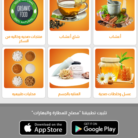
أعشاب
شاي أعشاب
منتجات صحيه وخاليه من
السكر
عسل وخلطات صحية
العنايه بالجسم
محليات طبيعيه
تثبيت تطبيقنا
"مصلح للعطارة والبهارات"