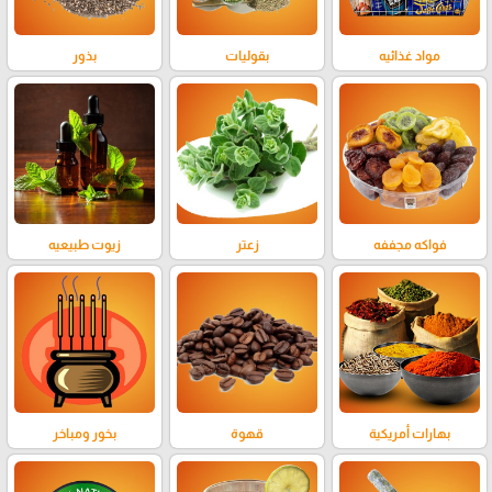
مواد غذائيه
بقوليات
بذور
فواكه مجففه
زعتر
زيوت طبيعيه
بهارات أمريكية
قهوة
بخور ومباخر