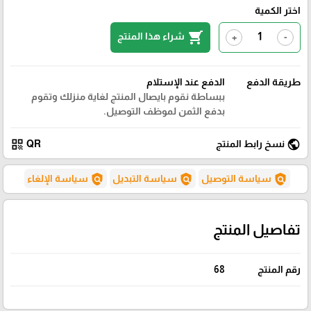
اختر الكمية
shopping_cart
شراء هذا المنتج
+
-
طريقة الدفع
الدفع عند الإستلام
ببساطة نقوم بايصال المنتج لغاية منزلك وتقوم
بدفع الثمن لموظف التوصيل.
qr_code
public
نسخ رابط المنتج
QR
policy
policy
policy
سياسة التوصيل
سياسة التبديل
سياسة الإلغاء
تفاصيل المنتج
رقم المنتج
68