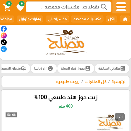
0
0
search
shopping_cart
favorite
home
الكل
مكسرات محمصه
مكسرات ني
بهارات وتوابل
مواد غذا
commute
emoji_emotions
account_box
ballot
طلباتي السابقة
دخول تجار الجملة
آراء زبائننا
مناطق التوصيل
الرئيسية
كل المنتجات
زيوت طبيعيه
زيت جوز هند طبيعي 100%
400 ملم
1 / 1