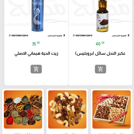
₪
₪
35
40
عكبر النحل سائل (بروبليس)
زيت الحية هيماني الاصلي
add_shopping_cart
add_shopping_cart