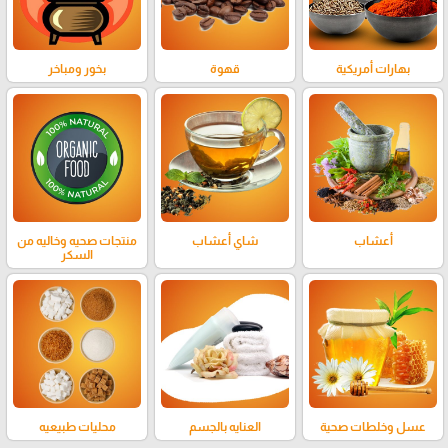
بهارات أمريكية
قهوة
بخور ومباخر
أعشاب
شاي أعشاب
منتجات صحيه وخاليه من
السكر
عسل وخلطات صحية
العنايه بالجسم
محليات طبيعيه