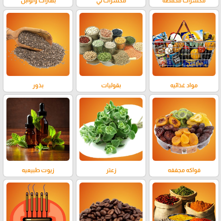
مكسرات محمصه
مكسرات ني
بهارات وتوابل
مواد غذائيه
بقوليات
بذور
فواكه مجففه
زعتر
زيوت طبيعيه