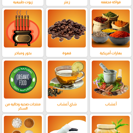
فواكه مجففه
زعتر
زيوت طبيعيه
بهارات أمريكية
قهوة
بخور ومباخر
أعشاب
شاي أعشاب
منتجات صحيه وخاليه من
السكر