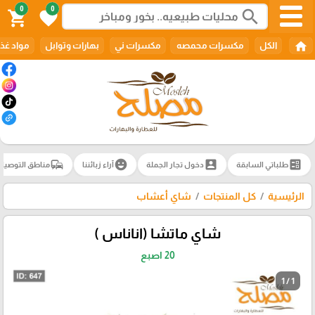
0
0
search
shopping_cart
favorite
home
الكل
مكسرات محمصه
مكسرات ني
بهارات وتوابل
مواد غذا
commute
emoji_emotions
account_box
ballot
طلباتي السابقة
دخول تجار الجملة
آراء زبائننا
مناطق التوصيل
الرئيسية
كل المنتجات
شاي أعشاب
شاي ماتشا (اناناس )
20 اصبع
1 / 1