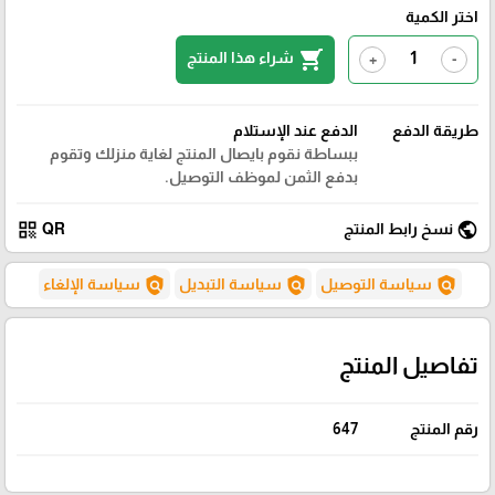
اختر الكمية
shopping_cart
شراء هذا المنتج
+
-
طريقة الدفع
الدفع عند الإستلام
ببساطة نقوم بايصال المنتج لغاية منزلك وتقوم
بدفع الثمن لموظف التوصيل.
qr_code
public
نسخ رابط المنتج
QR
policy
policy
policy
سياسة التوصيل
سياسة التبديل
سياسة الإلغاء
تفاصيل المنتج
رقم المنتج
647