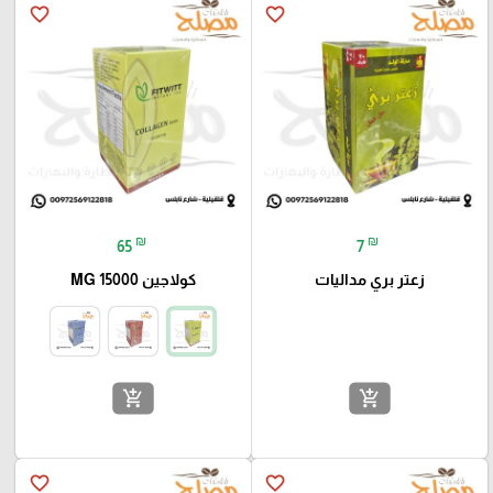
favorite_border
favorite_border
₪
₪
65
7
زعتر بري مداليات
كولاجين 15000 MG
add_shopping_cart
add_shopping_cart
favorite_border
favorite_border