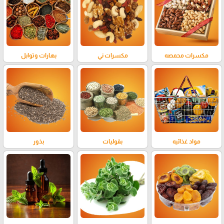
مكسرات محمصه
مكسرات ني
بهارات وتوابل
مواد غذائيه
بقوليات
بذور