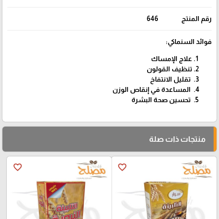
رقم المنتج
646
فوائد السنماكي:
علاج الإمساك
تنظيف القولون
تقليل الانتفاخ
المساعدة في إنقاص الوزن
تحسين صحة البشرة
منتجات ذات صلة
favorite_border
favorite_border