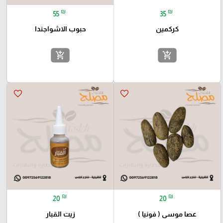
₪
₪
55
35
كركمين
حبوب الاشواجندا
add_shopping_cart
add_shopping_cart
favorite_border
favorite_border
₪
₪
20
20
عصا موسى ( فونيا )
زيت القبار