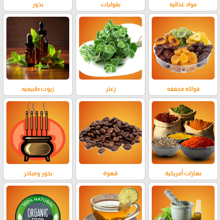
مواد غذائيه
بقوليات
بذور
فواكه مجففه
زعتر
زيوت طبيعيه
بهارات أمريكية
قهوة
بخور ومباخر