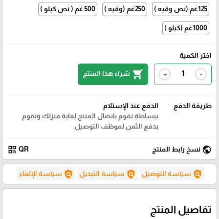
125غم (نص وقيه )
250غم (وقيه )
500 غم ( نص كيلو )
1000غم (كيلو )
اختر الكمية
shopping_cart
شراء هذا المنتج
+
-
طريقة الدفع
الدفع عند الإستلام
ببساطة نقوم بايصال المنتج لغاية منزلك وتقوم
بدفع الثمن لموظف التوصيل.
qr_code
public
نسخ رابط المنتج
QR
policy
policy
policy
سياسة التوصيل
سياسة التبديل
سياسة الإلغاء
تفاصيل المنتج