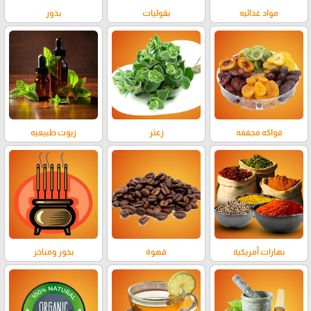
مواد غذائيه
بقوليات
بذور
فواكه مجففه
زعتر
زيوت طبيعيه
بهارات أمريكية
قهوة
بخور ومباخر