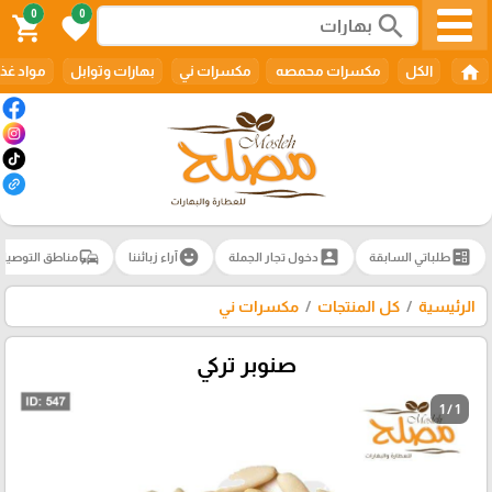
0
0
search
shopping_cart
favorite
home
الكل
مكسرات محمصه
مكسرات ني
بهارات وتوابل
مواد غذا
commute
emoji_emotions
account_box
ballot
طلباتي السابقة
دخول تجار الجملة
آراء زبائننا
مناطق التوصيل
الرئيسية
كل المنتجات
مكسرات ني
صنوبر تركي
1 / 1