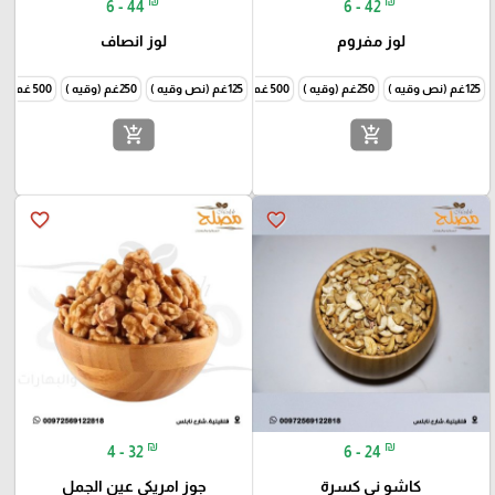
₪
₪
6 - 44
6 - 42
لوز مفروم
لوز انصاف
125غم (نص وقيه )
250غم (وقيه )
500 غم ( نص كيلو )
125غم (نص وقيه )
1000غم (كيلو )
250غم (وقيه )
500 غم ( نص كيلو )
add_shopping_cart
add_shopping_cart
favorite_border
favorite_border
₪
₪
4 - 32
6 - 24
كاشو ني كسرة
جوز امريكي عين الجمل