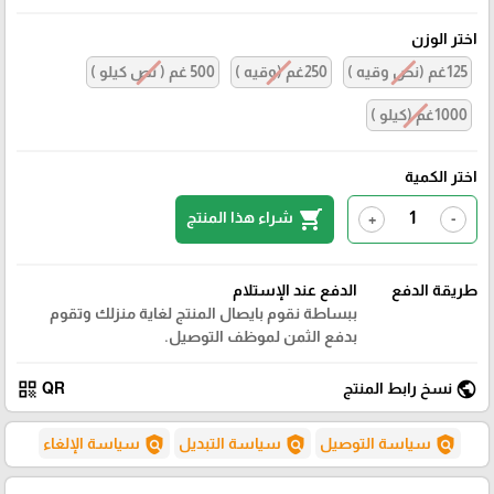
اختر الوزن
125غم (نص وقيه )
250غم (وقيه )
500 غم ( نص كيلو )
1000غم (كيلو )
اختر الكمية
shopping_cart
شراء هذا المنتج
+
-
طريقة الدفع
الدفع عند الإستلام
ببساطة نقوم بايصال المنتج لغاية منزلك وتقوم
بدفع الثمن لموظف التوصيل.
qr_code
public
نسخ رابط المنتج
QR
policy
policy
policy
سياسة التوصيل
سياسة التبديل
سياسة الإلغاء