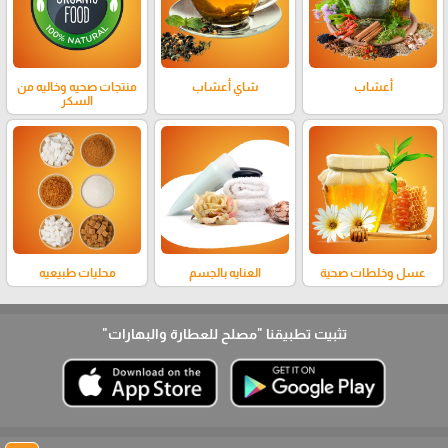
أعشاب
شاي أعشاب
منتجات صحيه وخاليه من
السكر
عسل وخلطات صحية
العنايه بالجسم
محليات طبيعيه
تثبيت تطبيقنا
"مصلح للعطارة والبهارات"