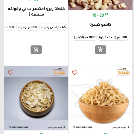
خلطة زيرو (مكسرات ني وفواكه
₪
مجففه )
10 - 20
كاشو كسرة
125غم (نص وقيه )
250غم (وقيه )
500 غم ( نص كيلو )
500 عم ( نصف كيلو)
1000غم (اكيلو )
add_shopping_cart
add_shopping_cart
favorite_border
favorite_border