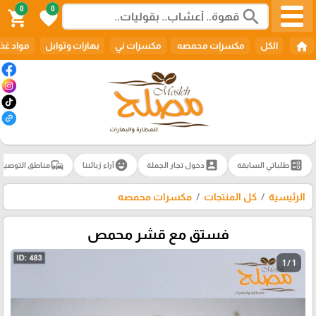
0
0
search
shopping_cart
favorite
home
الكل
مكسرات محمصه
مكسرات ني
بهارات وتوابل
مواد غذا
commute
emoji_emotions
account_box
ballot
طلباتي السابقة
دخول تجار الجملة
آراء زبائننا
مناطق التوصيل
الرئيسية
كل المنتجات
مكسرات محمصه
فستق مع قشر محمص
1 / 1