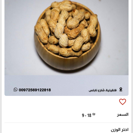
favorite_border
السعر
₪
9 - 18
اختر الوزن