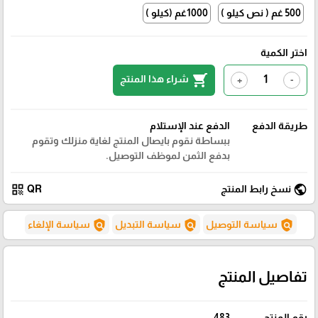
500 غم ( نص كيلو )
1000غم (كيلو )
اختر الكمية
shopping_cart
شراء هذا المنتج
+
-
طريقة الدفع
الدفع عند الإستلام
ببساطة نقوم بايصال المنتج لغاية منزلك وتقوم
بدفع الثمن لموظف التوصيل.
qr_code
public
نسخ رابط المنتج
QR
policy
policy
policy
سياسة التوصيل
سياسة التبديل
سياسة الإلغاء
تفاصيل المنتج
رقم المنتج
483