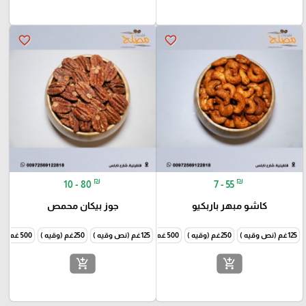
favorite_border
favorite_border
₪
₪
10 - 80
7 - 55
كاشو مبهر باربكيو
جوز بيكان محمص
125غم (نص وقيه )
250غم (وقيه )
500 غم ( نص كيلو )
125غم (نص وقيه )
1000غم (كيلو )
250غم (وقيه )
500 غم ( نص كيلو )
add_shopping_cart
add_shopping_cart