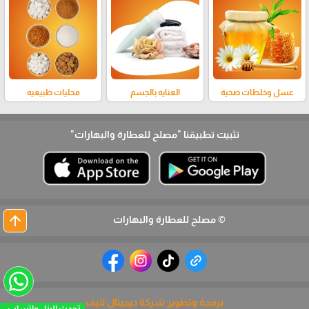
عسل وخلطات صحية
العنايه بالجسم
محليات طبيعيه
تثبيت تطبيقنا
"مصلح للعطارة والبهارات"
arrow_upward
© مصلح للعطارة والبهارات
برمجة وتطوير شركة ديجيتال لايف
تحدث الينا - واتساب