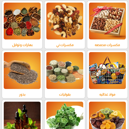
مكسرات محمصه
مكسرات ني
بهارات وتوابل
مواد غذائيه
بقوليات
بذور