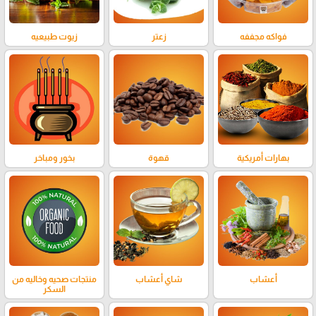
فواكه مجففه
زعتر
زيوت طبيعيه
بهارات أمريكية
قهوة
بخور ومباخر
أعشاب
شاي أعشاب
منتجات صحيه وخاليه من
السكر