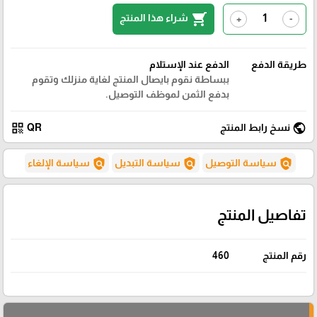
shopping_cart
شراء هذا المنتج
+
-
طريقة الدفع
الدفع عند الإستلام
ببساطة نقوم بايصال المنتج لغاية منزلك وتقوم
بدفع الثمن لموظف التوصيل.
qr_code
public
نسخ رابط المنتج
QR
policy
policy
policy
سياسة التوصيل
سياسة التبديل
سياسة الإلغاء
تفاصيل المنتج
رقم المنتج
460