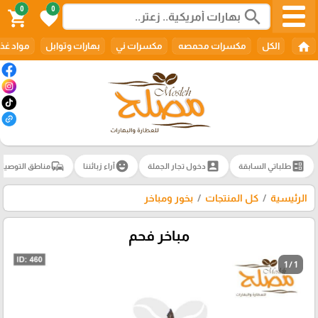
0
0
search
shopping_cart
favorite
home
الكل
مكسرات محمصه
مكسرات ني
بهارات وتوابل
مواد غذا
commute
emoji_emotions
account_box
ballot
طلباتي السابقة
دخول تجار الجملة
آراء زبائننا
مناطق التوصيل
الرئيسية
كل المنتجات
بخور ومباخر
مباخر فحم
1 / 1