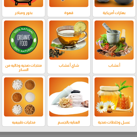
بهارات أمريكية
قهوة
بخور ومباخر
أعشاب
شاي أعشاب
منتجات صحيه وخاليه من
السكر
عسل وخلطات صحية
العنايه بالجسم
محليات طبيعيه