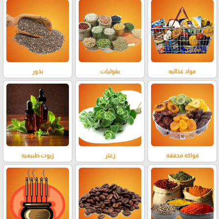
مواد غذائيه
بقوليات
بذور
فواكه مجففه
زعتر
زيوت طبيعيه