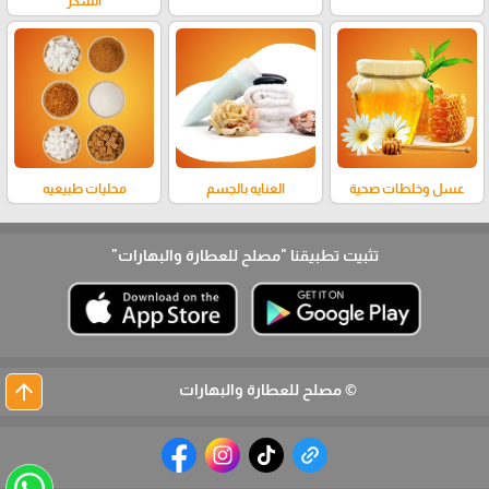
السكر
عسل وخلطات صحية
العنايه بالجسم
محليات طبيعيه
تثبيت تطبيقنا
"مصلح للعطارة والبهارات"
arrow_upward
© مصلح للعطارة والبهارات