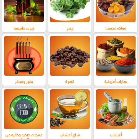
فواكه مجففه
زعتر
زيوت طبيعيه
بهارات أمريكية
قهوة
بخور ومباخر
أعشاب
شاي أعشاب
منتجات صحيه وخاليه من