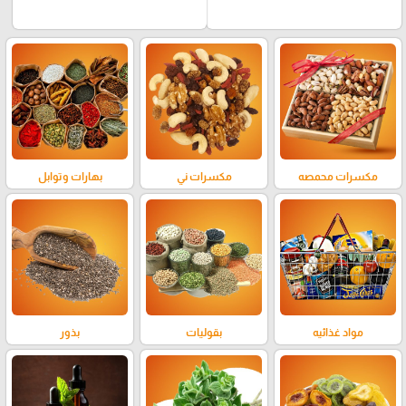
مكسرات محمصه
مكسرات ني
بهارات وتوابل
مواد غذائيه
بقوليات
بذور