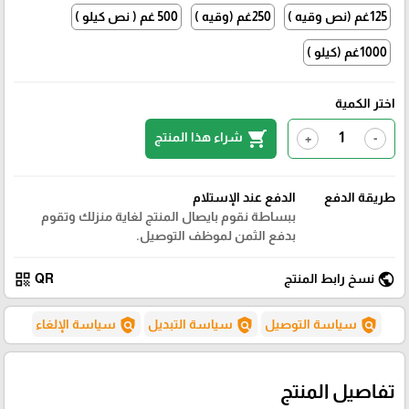
125غم (نص وقيه )
250غم (وقيه )
500 غم ( نص كيلو )
1000غم (كيلو )
اختر الكمية
shopping_cart
شراء هذا المنتج
+
-
طريقة الدفع
الدفع عند الإستلام
ببساطة نقوم بايصال المنتج لغاية منزلك وتقوم
بدفع الثمن لموظف التوصيل.
qr_code
public
نسخ رابط المنتج
QR
policy
policy
policy
سياسة التوصيل
سياسة التبديل
سياسة الإلغاء
تفاصيل المنتج