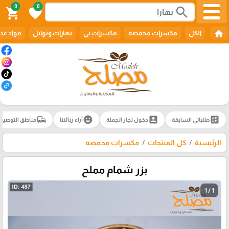
0
0
search
shopping_cart
favorite
home
الكل
مكسرات محمصه
مكسرات ني
بهارات وتوابل
مواد غذا
commute
emoji_emotions
account_box
ballot
طلباتي السابقة
دخول تجار الجملة
آراء زبائننا
مناطق التوصيل
الرئيسية
كل المنتجات
مكسرات محمصه
بزر شمام مملح
1 / 1