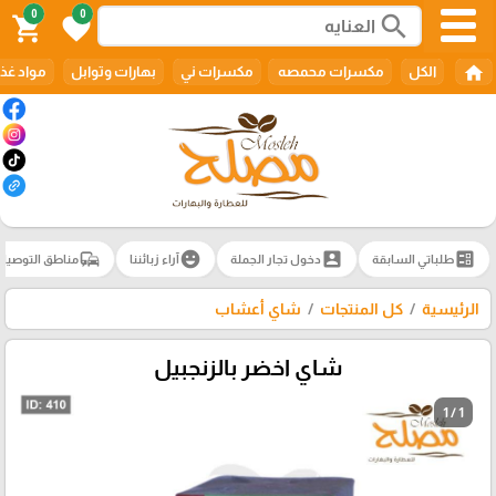
0
0
search
shopping_cart
favorite
home
الكل
مكسرات محمصه
مكسرات ني
بهارات وتوابل
مواد غذا
commute
emoji_emotions
account_box
ballot
طلباتي السابقة
دخول تجار الجملة
آراء زبائننا
مناطق التوصيل
الرئيسية
كل المنتجات
شاي أعشاب
شاي اخضر بالزنجبيل
1 / 1