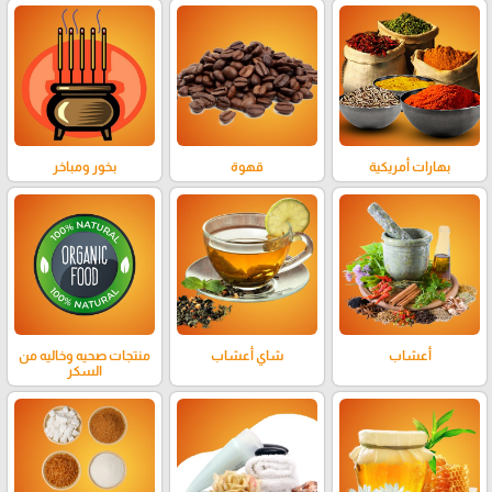
بهارات أمريكية
قهوة
بخور ومباخر
أعشاب
شاي أعشاب
منتجات صحيه وخاليه من
السكر