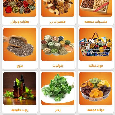
مكسرات محمصه
مكسرات ني
بهارات وتوابل
مواد غذائيه
بقوليات
بذور
فواكه مجففه
زعتر
زيوت طبيعيه