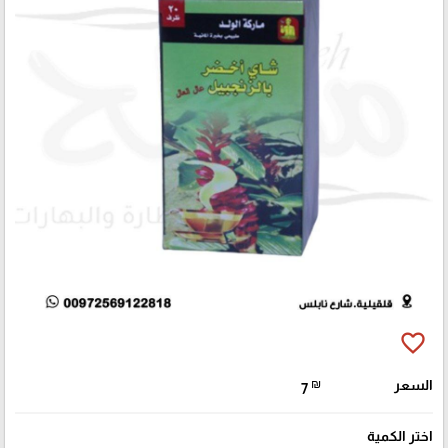
favorite_border
السعر
₪
7
اختر الكمية