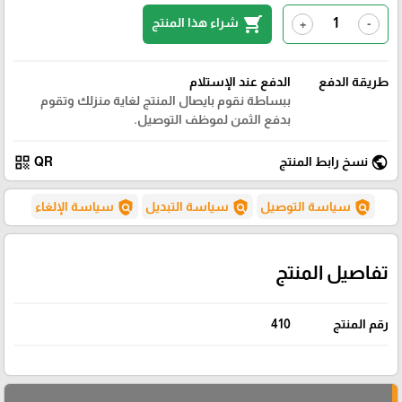
shopping_cart
شراء هذا المنتج
+
-
طريقة الدفع
الدفع عند الإستلام
ببساطة نقوم بايصال المنتج لغاية منزلك وتقوم
بدفع الثمن لموظف التوصيل.
qr_code
public
نسخ رابط المنتج
QR
policy
policy
policy
سياسة التوصيل
سياسة التبديل
سياسة الإلغاء
تفاصيل المنتج
رقم المنتج
410