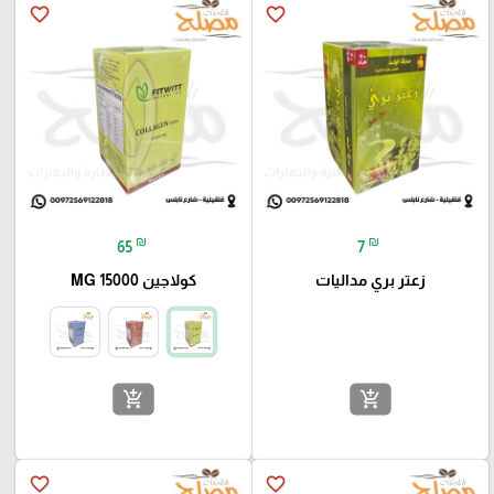
favorite_border
favorite_border
₪
₪
65
7
زعتر بري مداليات
كولاجين 15000 MG
add_shopping_cart
add_shopping_cart
favorite_border
favorite_border