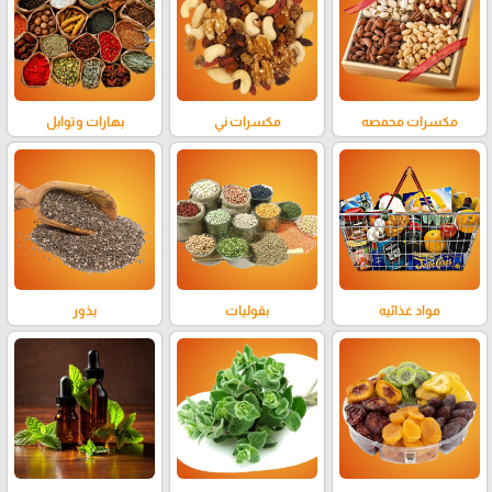
مكسرات محمصه
مكسرات ني
بهارات وتوابل
مواد غذائيه
بقوليات
بذور