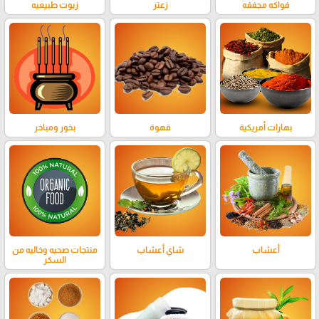
فواكه مجففه
زعتر
زيوت طبيعيه
بهارات أمريكية
قهوة
بخور ومباخر
أعشاب
شاي أعشاب
منتجات صحيه وخاليه من
السكر