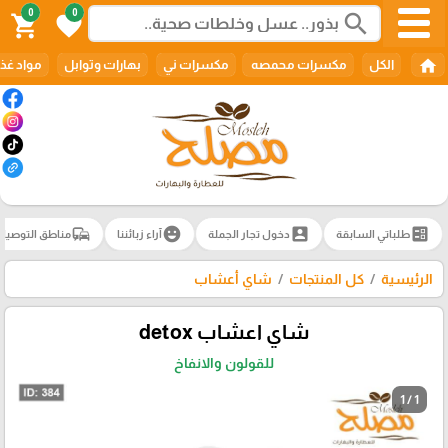
0
0
search
shopping_cart
favorite
home
الكل
مكسرات محمصه
مكسرات ني
بهارات وتوابل
مواد غذا
commute
emoji_emotions
account_box
ballot
طلباتي السابقة
دخول تجار الجملة
آراء زبائننا
مناطق التوصيل
الرئيسية
كل المنتجات
شاي أعشاب
شاي اعشاب detox
للقولون والانفاخ
1 / 1