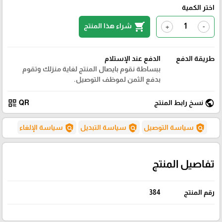
اختر الكمية
shopping_cart
شراء هذا المنتج
+
-
طريقة الدفع
الدفع عند الإستلام
ببساطة نقوم بايصال المنتج لغاية منزلك وتقوم
بدفع الثمن لموظف التوصيل.
qr_code
public
نسخ رابط المنتج
QR
policy
policy
policy
سياسة التوصيل
سياسة التبديل
سياسة الإلغاء
تفاصيل المنتج
رقم المنتج
384