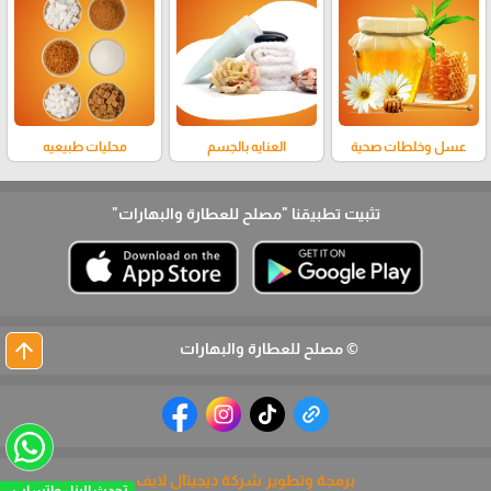
عسل وخلطات صحية
العنايه بالجسم
محليات طبيعيه
تثبيت تطبيقنا
"مصلح للعطارة والبهارات"
arrow_upward
© مصلح للعطارة والبهارات
برمجة وتطوير شركة ديجيتال لايف
تحدث الينا - واتساب