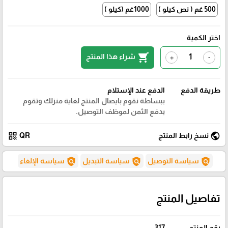
500 غم ( نص كيلو )
1000غم (كيلو )
اختر الكمية
shopping_cart
شراء هذا المنتج
+
-
طريقة الدفع
الدفع عند الإستلام
ببساطة نقوم بايصال المنتج لغاية منزلك وتقوم
بدفع الثمن لموظف التوصيل.
qr_code
public
نسخ رابط المنتج
QR
policy
policy
policy
سياسة التوصيل
سياسة التبديل
سياسة الإلغاء
تفاصيل المنتج
رقم المنتج
317