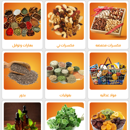
مكسرات محمصه
مكسرات ني
بهارات وتوابل
مواد غذائيه
بقوليات
بذور