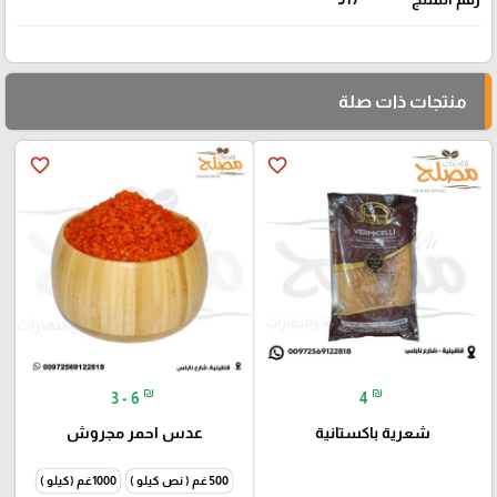
منتجات ذات صلة
favorite_border
favorite_border
₪
₪
3 - 6
4
شعرية باكستانية
عدس احمر مجروش
500 غم ( نص كيلو )
1000غم (كيلو )