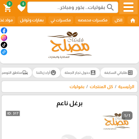
0
0
search
shopping_cart
favorite
home
الكل
مكسرات محمصه
مكسرات ني
بهارات وتوابل
مواد غذا
commute
emoji_emotions
account_box
ballot
طلباتي السابقة
دخول تجار الجملة
آراء زبائننا
مناطق التوصيل
الرئيسية
كل المنتجات
بقوليات
برغل ناعم
1 / 1