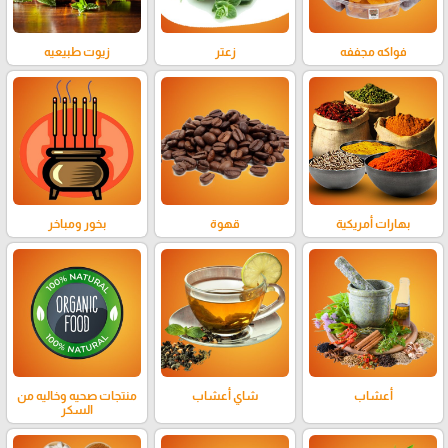
فواكه مجففه
زعتر
زيوت طبيعيه
بهارات أمريكية
قهوة
بخور ومباخر
أعشاب
شاي أعشاب
منتجات صحيه وخاليه من
السكر