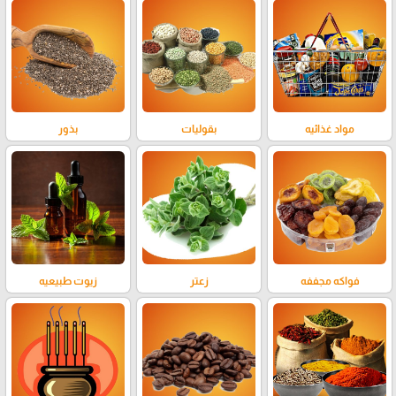
مواد غذائيه
بقوليات
بذور
فواكه مجففه
زعتر
زيوت طبيعيه