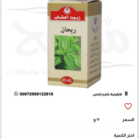
favorite_border
السعر
₪
9
اختر الكمية