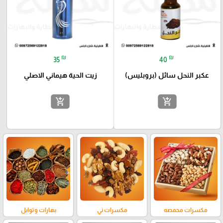
₪
₪
35
40
عكبر النحل سائل (بروبليس)
زيت الحية هيماني الاصلي
add_shopping_cart
add_shopping_cart
مكسرات محمصه
مكسرات ني
بهارات وتوابل