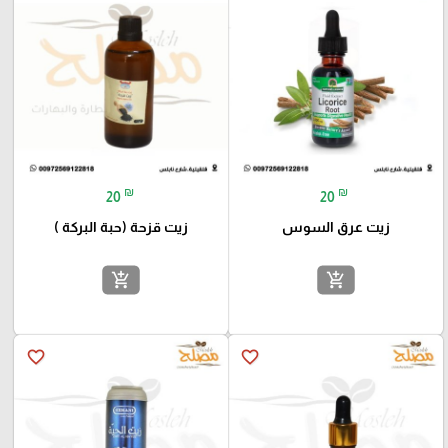
₪
₪
20
20
زيت عرق السوس
زيت قزحة (حبة البركة )
add_shopping_cart
add_shopping_cart
favorite_border
favorite_border