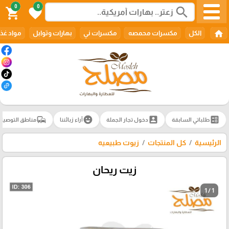
0
0
search
shopping_cart
favorite
home
الكل
مكسرات محمصه
مكسرات ني
بهارات وتوابل
مواد غذا
commute
emoji_emotions
account_box
ballot
طلباتي السابقة
دخول تجار الجملة
آراء زبائننا
مناطق التوصيل
الرئيسية
كل المنتجات
زيوت طبيعيه
زيت ريحان
1 / 1