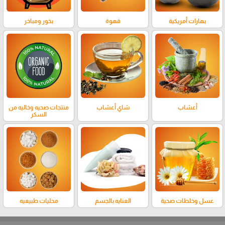
بهارات أمريكية
قهوة
بخور ومباخر
أعشاب
شاي أعشاب
منتجات صحيه وخاليه من
السكر
عسل وخلطات صحية
العنايه بالجسم
محليات طبيعيه