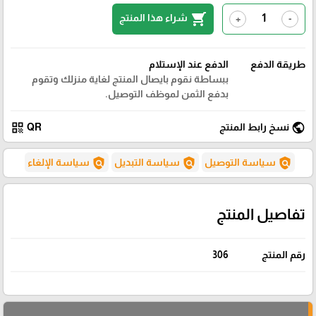
shopping_cart
شراء هذا المنتج
+
-
طريقة الدفع
الدفع عند الإستلام
ببساطة نقوم بايصال المنتج لغاية منزلك وتقوم
بدفع الثمن لموظف التوصيل.
qr_code
public
نسخ رابط المنتج
QR
policy
policy
policy
سياسة التوصيل
سياسة التبديل
سياسة الإلغاء
تفاصيل المنتج
رقم المنتج
306