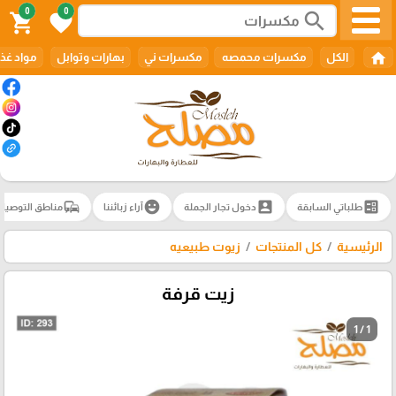
0
0
search
shopping_cart
favorite
home
الكل
مكسرات محمصه
مكسرات ني
بهارات وتوابل
مواد غذا
commute
emoji_emotions
account_box
ballot
طلباتي السابقة
دخول تجار الجملة
آراء زبائننا
مناطق التوصيل
الرئيسية
كل المنتجات
زيوت طبيعيه
زيت قرفة
1 / 1