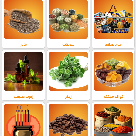
مواد غذائيه
بقوليات
بذور
فواكه مجففه
زعتر
زيوت طبيعيه