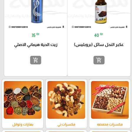
₪
₪
35
40
عكبر النحل سائل (بروبليس)
زيت الحية هيماني الاصلي
add_shopping_cart
add_shopping_cart
مكسرات محمصه
مكسرات ني
بهارات وتوابل