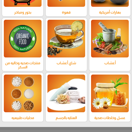
بهارات أمريكية
قهوة
بخور ومباخر
أعشاب
شاي أعشاب
منتجات صحيه وخاليه من
السكر
عسل وخلطات صحية
العنايه بالجسم
محليات طبيعيه