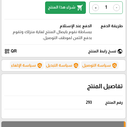
shopping_cart
شراء هذا المنتج
+
-
طريقة الدفع
الدفع عند الإستلام
ببساطة نقوم بايصال المنتج لغاية منزلك وتقوم
بدفع الثمن لموظف التوصيل.
qr_code
public
نسخ رابط المنتج
QR
policy
policy
policy
سياسة التوصيل
سياسة التبديل
سياسة الإلغاء
تفاصيل المنتج
رقم المنتج
293