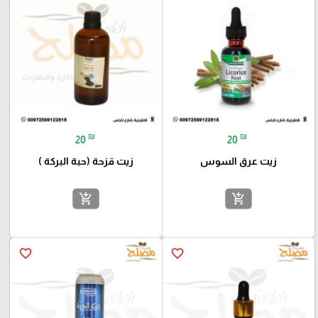
₪
₪
20
20
زيت عرق السوس
زيت قزحة (حبة البركة )
add_shopping_cart
add_shopping_cart
favorite_border
favorite_border