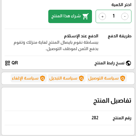
اختر الكمية
shopping_cart
شراء هذا المنتج
+
-
طريقة الدفع
الدفع عند الإستلام
ببساطة نقوم بايصال المنتج لغاية منزلك وتقوم
بدفع الثمن لموظف التوصيل.
qr_code
public
نسخ رابط المنتج
QR
policy
policy
policy
سياسة التوصيل
سياسة التبديل
سياسة الإلغاء
تفاصيل المنتج
رقم المنتج
282