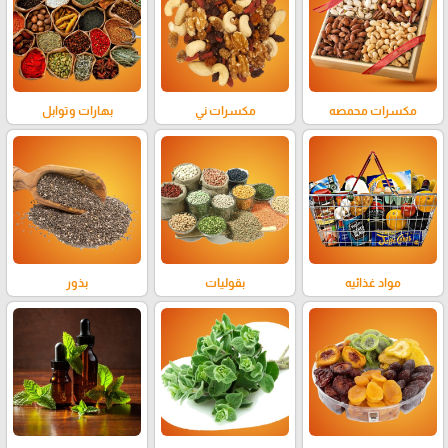
مكسرات محمصه
مكسرات ني
بهارات وتوابل
مواد غذائيه
بقوليات
بذور