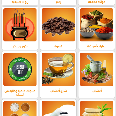
فواكه مجففه
زعتر
زيوت طبيعيه
بهارات أمريكية
قهوة
بخور ومباخر
أعشاب
شاي أعشاب
منتجات صحيه وخاليه من
السكر