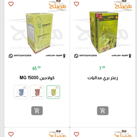
favorite_border
favorite_border
₪
₪
65
7
زعتر بري مداليات
كولاجين 15000 MG
add_shopping_cart
add_shopping_cart
favorite_border
favorite_border