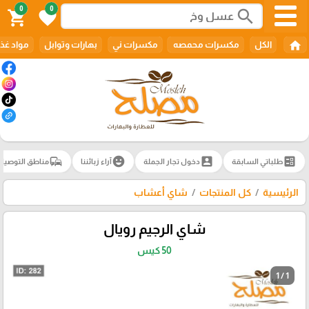
0
0
search
shopping_cart
favorite
home
الكل
مكسرات محمصه
مكسرات ني
بهارات وتوابل
مواد غذا
commute
emoji_emotions
account_box
ballot
طلباتي السابقة
دخول تجار الجملة
آراء زبائننا
مناطق التوصيل
الرئيسية
كل المنتجات
شاي أعشاب
شاي الرجيم رويال
50 كيس
1 / 1