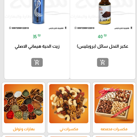
₪
₪
35
40
عكبر النحل سائل (بروبليس)
زيت الحية هيماني الاصلي
add_shopping_cart
add_shopping_cart
مكسرات محمصه
مكسرات ني
بهارات وتوابل