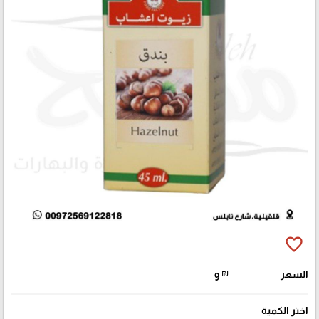
favorite_border
السعر
₪
9
اختر الكمية