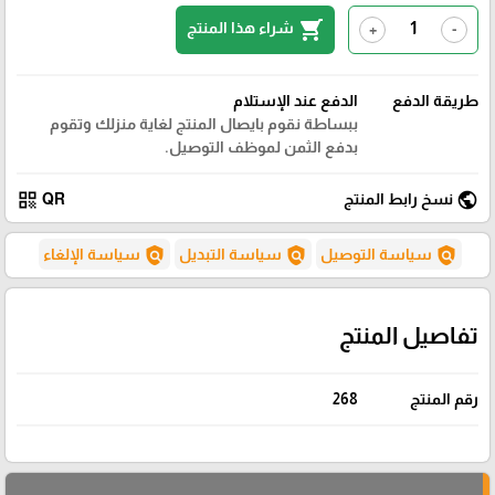
shopping_cart
شراء هذا المنتج
+
-
طريقة الدفع
الدفع عند الإستلام
ببساطة نقوم بايصال المنتج لغاية منزلك وتقوم
بدفع الثمن لموظف التوصيل.
qr_code
public
نسخ رابط المنتج
QR
policy
policy
policy
سياسة التوصيل
سياسة التبديل
سياسة الإلغاء
تفاصيل المنتج
رقم المنتج
268