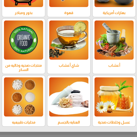
بهارات أمريكية
قهوة
بخور ومباخر
أعشاب
شاي أعشاب
منتجات صحيه وخاليه من
السكر
عسل وخلطات صحية
العنايه بالجسم
محليات طبيعيه