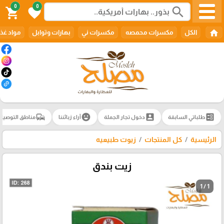
0
0
search
shopping_cart
favorite
home
الكل
مكسرات محمصه
مكسرات ني
بهارات وتوابل
مواد غذا
commute
emoji_emotions
account_box
ballot
طلباتي السابقة
دخول تجار الجملة
آراء زبائننا
مناطق التوصيل
الرئيسية
كل المنتجات
زيوت طبيعيه
زيت بندق
1 / 1