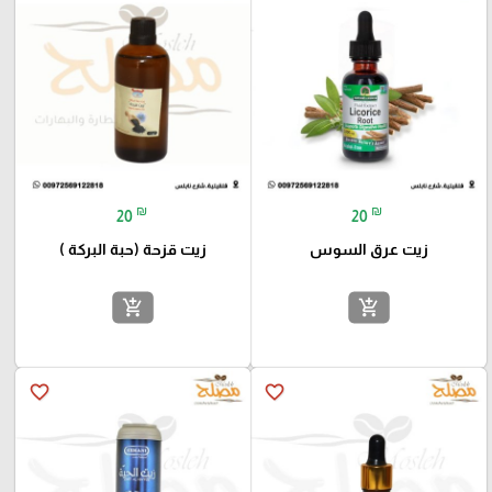
₪
₪
20
20
زيت عرق السوس
زيت قزحة (حبة البركة )
add_shopping_cart
add_shopping_cart
favorite_border
favorite_border