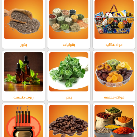
مواد غذائيه
بقوليات
بذور
فواكه مجففه
زعتر
زيوت طبيعيه