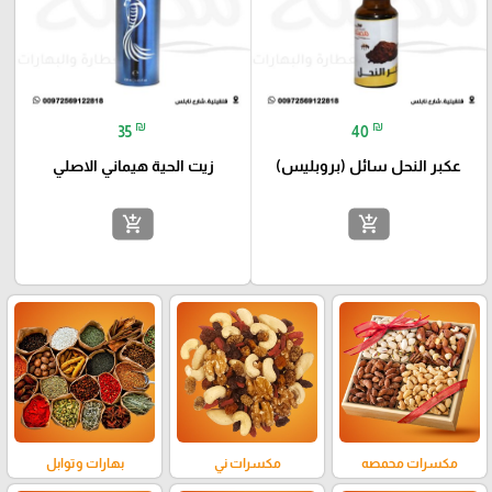
₪
₪
35
40
عكبر النحل سائل (بروبليس)
زيت الحية هيماني الاصلي
add_shopping_cart
add_shopping_cart
مكسرات محمصه
مكسرات ني
بهارات وتوابل