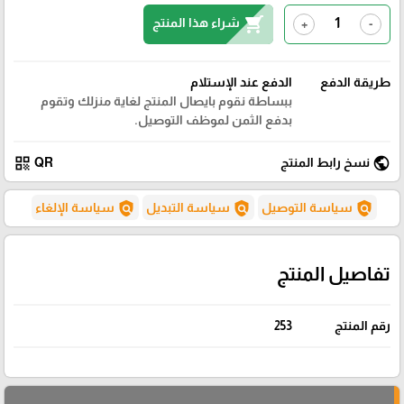
shopping_cart
شراء هذا المنتج
+
-
طريقة الدفع
الدفع عند الإستلام
ببساطة نقوم بايصال المنتج لغاية منزلك وتقوم
بدفع الثمن لموظف التوصيل.
qr_code
public
نسخ رابط المنتج
QR
policy
policy
policy
سياسة التوصيل
سياسة التبديل
سياسة الإلغاء
تفاصيل المنتج
رقم المنتج
253