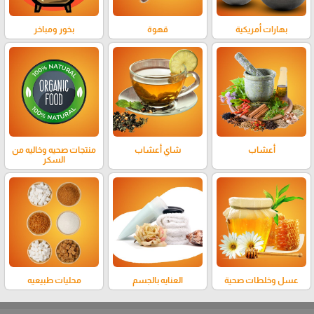
بهارات أمريكية
قهوة
بخور ومباخر
أعشاب
شاي أعشاب
منتجات صحيه وخاليه من
السكر
عسل وخلطات صحية
العنايه بالجسم
محليات طبيعيه