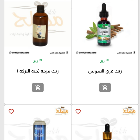
₪
₪
20
20
زيت عرق السوس
زيت قزحة (حبة البركة )
add_shopping_cart
add_shopping_cart
favorite_border
favorite_border