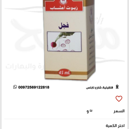
favorite_border
السعر
₪
9
اختر الكمية