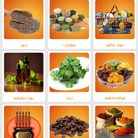
مواد غذائيه
بقوليات
بذور
فواكه مجففه
زعتر
زيوت طبيعيه