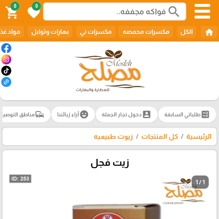
0
0
search
shopping_cart
favorite
home
الكل
مكسرات محمصه
مكسرات ني
بهارات وتوابل
مواد غذا
commute
emoji_emotions
account_box
ballot
طلباتي السابقة
دخول تجار الجملة
آراء زبائننا
مناطق التوصيل
الرئيسية
كل المنتجات
زيوت طبيعيه
زيت فجل
1 / 1