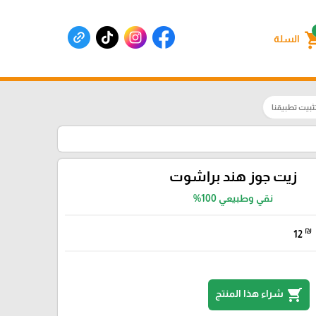
shoppin
السلة
ثبيت تطبيقنا
زيت جوز هند براشوت
نقي وطبيعي 100%
₪
12
shopping_cart
شراء هذا المنتج