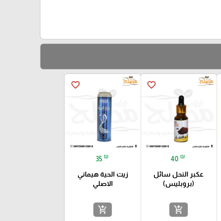
favorite_border
favorite_border
₪
₪
35
40
عكبر النحل سائل
زيت الحية هيماني
(بروبليس)
الاصلي
add_shopping_cart
add_shopping_cart