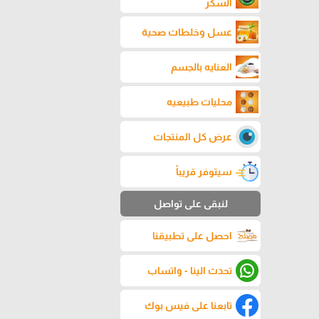
السكر
عسل وخلطات صحية
العنايه بالجسم
محليات طبيعيه
عرض كل المنتجات
سيتوفر قريباً
لنبقى على تواصل
احصل على تطبيقنا
تحدث الينا - واتساب
تابعنا على فيس بوك