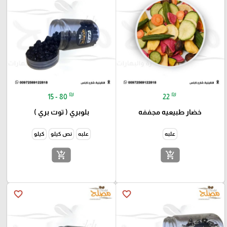
₪
₪
15 - 80
22
خضار طبيعيه مجففه
بلوبري ( توت بري )
علبه
علبه
نص كيلو
كيلو
add_shopping_cart
add_shopping_cart
favorite_border
favorite_border