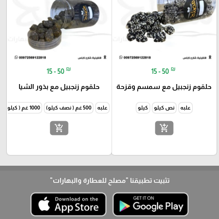
₪
₪
15 - 50
15 - 50
حلقوم زنجبيل مع سمسم وقزحة
حلقوم زنجبيل مع بذور الشيا
علبه
نص كيلو
كيلو
علبه
500 غم ( نصف كيلو)
1000 غم ( كيلو )
add_shopping_cart
add_shopping_cart
تثبيت تطبيقنا
"مصلح للعطارة والبهارات"