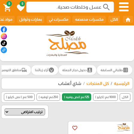
0
0
search
shopping_cart
favorite
home
الكل
مكسرات محمصه
مكسرات ني
بهارات وتوابل
مواد غذا
commute
emoji_emotions
account_box
ballot
طلباتي السابقة
دخول تجار الجملة
آراء زبائننا
مناطق التوصيل
الرئيسية
كل المنتجات
شاي أعشاب
الكل
1000غم (كيلو )
125غم (نص وقيه )
250غم (وقيه )
500 غم ( نص كيلو )
favorite_border